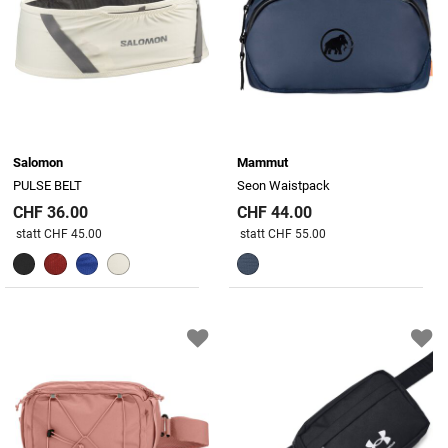
Salomon
Mammut
PULSE BELT
Seon Waistpack
CHF 36.00
CHF 44.00
Preis reduziert von
An
Preis reduziert von
An
statt CHF 45.00
statt CHF 55.00