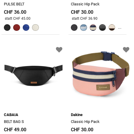
PULSE BELT
Classic Hip Pack
CHF 36.00
CHF 30.00
Preis reduziert von
An
Preis reduziert von
An
statt CHF 45.00
statt CHF 36.90
...
CABAIA
Dakine
BELT BAG S
Classic Hip Pack
CHF 49.00
CHF 30.00