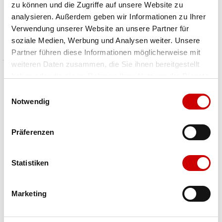
zu können und die Zugriffe auf unsere Website zu
Skule Sling 6
Allpa X 1.5L Hip Pack
analysieren. Außerdem geben wir Informationen zu Ihrer
CHF 52.00
CHF 60.00
Verwendung unserer Website an unsere Partner für
Preis reduziert von
An
Preis reduziert von
An
statt CHF 65.00
statt CHF 75.00
soziale Medien, Werbung und Analysen weiter. Unsere
Partner führen diese Informationen möglicherweise mit
weiteren Daten zusammen, die Sie ihnen bereitgestellt
haben oder die sie im Rahmen Ihrer Nutzung der Dienste
gesammelt haben.
Einwilligungsauswahl
Notwendig
Präferenzen
Statistiken
Marketing
Dakine
CABAIA
RENOVATION HIP PACK
BELT BAG S
CHF 40.00
CHF 49.00