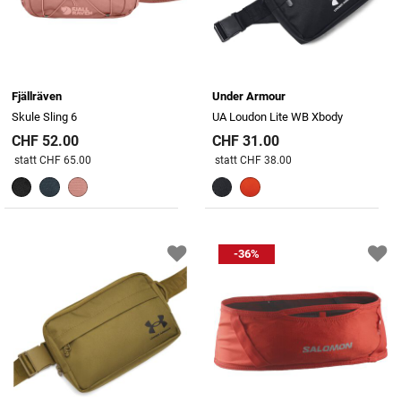
Fjällräven
Under Armour
Skule Sling 6
UA Loudon Lite WB Xbody
CHF 52.00
CHF 31.00
Preis reduziert von
An
Preis reduziert von
An
statt CHF 65.00
statt CHF 38.00
-36%