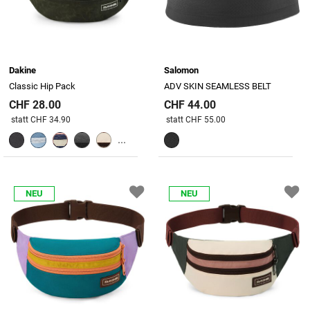
Dakine
Salomon
Classic Hip Pack
ADV SKIN SEAMLESS BELT
CHF 28.00
CHF 44.00
Preis reduziert von
An
Preis reduziert von
An
statt CHF 34.90
statt CHF 55.00
...
NEU
NEU