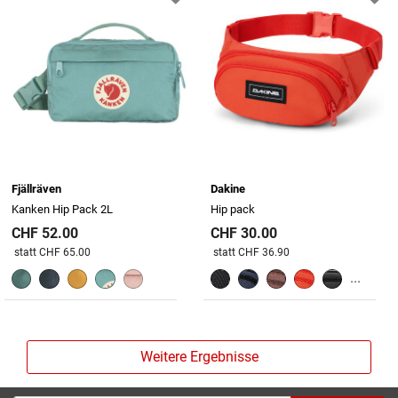
Fjällräven
Dakine
Kanken Hip Pack 2L
Hip pack
CHF 52.00
CHF 30.00
Preis reduziert von
An
Preis reduziert von
An
statt CHF 65.00
statt CHF 36.90
...
Weitere Ergebnisse