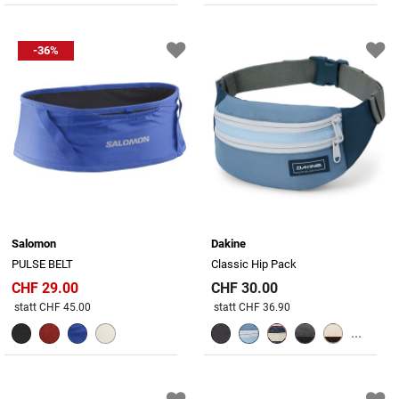
-36%
Salomon
Dakine
PULSE BELT
Classic Hip Pack
CHF 29.00
CHF 30.00
Preis reduziert von
An
Preis reduziert von
An
statt CHF 45.00
statt CHF 36.90
...