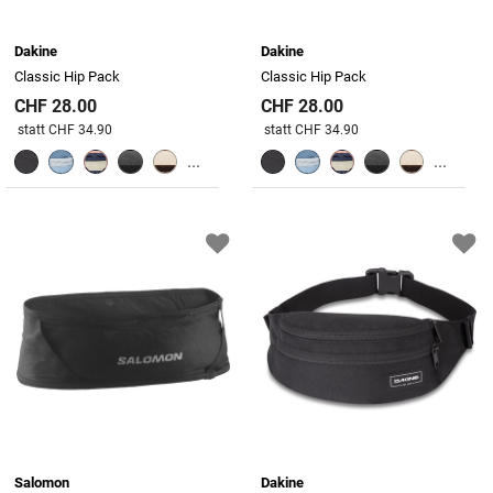
Dakine
Dakine
Classic Hip Pack
Classic Hip Pack
CHF 28.00
CHF 28.00
Preis reduziert von
An
Preis reduziert von
An
statt CHF 34.90
statt CHF 34.90
...
...
Salomon
Dakine