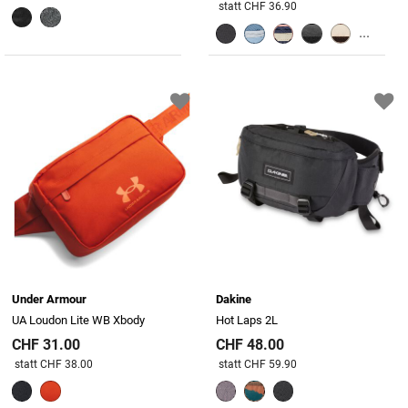
Preis reduziert von
An
statt CHF 36.90
...
Under Armour
Dakine
UA Loudon Lite WB Xbody
Hot Laps 2L
CHF 31.00
CHF 48.00
Preis reduziert von
An
Preis reduziert von
An
statt CHF 38.00
statt CHF 59.90