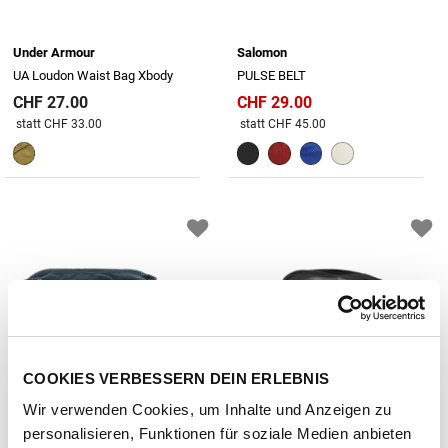
Under Armour
Salomon
UA Loudon Waist Bag Xbody
PULSE BELT
CHF 27.00
CHF 29.00
Preis reduziert von
An
Preis reduziert von
An
statt CHF 33.00
statt CHF 45.00
COOKIES VERBESSERN DEIN ERLEBNIS
Wir verwenden Cookies, um Inhalte und Anzeigen zu
personalisieren, Funktionen für soziale Medien anbieten
Fjällräven
Cotopaxi