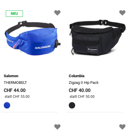
NEU
Salomon
Columbia
THERMOBELT
Zigzag II Hip Pack
CHF 44.00
CHF 40.00
Preis reduziert von
An
Preis reduziert von
An
statt CHF 55.00
statt CHF 50.00