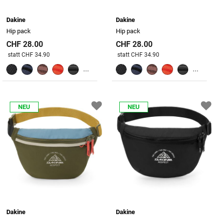
Dakine
Dakine
Hip pack
Hip pack
CHF 28.00
CHF 28.00
Preis reduziert von
An
Preis reduziert von
An
statt CHF 34.90
statt CHF 34.90
...
...
NEU
NEU
Dakine
Dakine