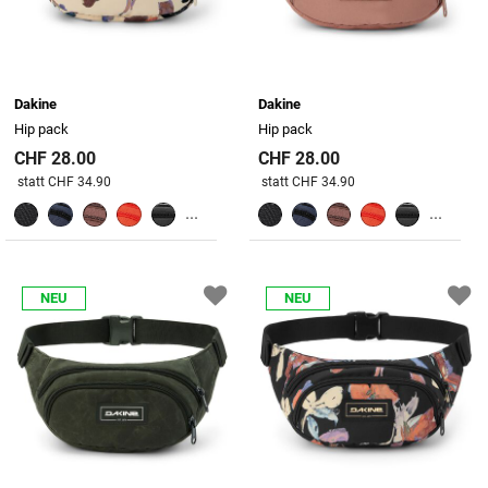
Dakine
Dakine
Hip pack
Hip pack
CHF 28.00
CHF 28.00
Preis reduziert von
An
Preis reduziert von
An
statt CHF 34.90
statt CHF 34.90
...
...
NEU
NEU