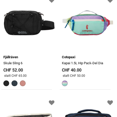
Fjällräven
Cotopaxi
Skule Sling 6
Kapai 1.5L Hip Pack-Del Dia
CHF 52.00
CHF 40.00
Preis reduziert von
An
Preis reduziert von
An
statt CHF 65.00
statt CHF 50.00