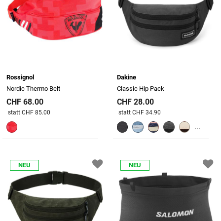
Rossignol
Dakine
Nordic Thermo Belt
Classic Hip Pack
CHF 68.00
CHF 28.00
Preis reduziert von
An
Preis reduziert von
An
statt CHF 85.00
statt CHF 34.90
...
NEU
NEU