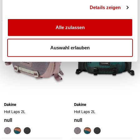
Preis reduziert von
An
statt CHF 49.90
Details zeigen
Alle zulassen
Auswahl erlauben
Dakine
Dakine
Hot Laps 2L
Hot Laps 2L
null
null