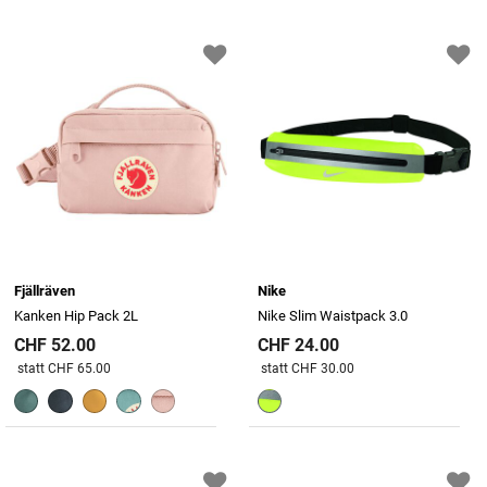
Fjällräven
Nike
Kanken Hip Pack 2L
Nike Slim Waistpack 3.0
CHF 52.00
CHF 24.00
Preis reduziert von
An
Preis reduziert von
An
statt CHF 65.00
statt CHF 30.00