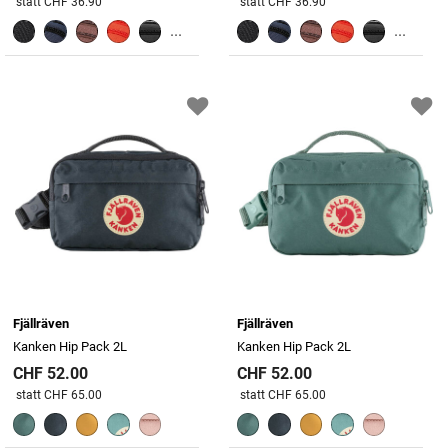
Preis reduziert von
An
Preis reduziert von
An
statt CHF 36.90
statt CHF 36.90
...
...
Fjällräven
Fjällräven
Kanken Hip Pack 2L
Kanken Hip Pack 2L
CHF 52.00
CHF 52.00
Preis reduziert von
An
Preis reduziert von
An
statt CHF 65.00
statt CHF 65.00