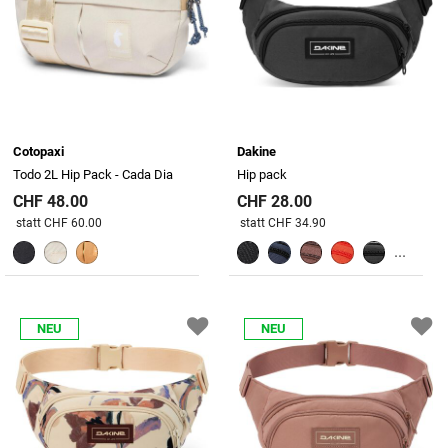
Cotopaxi
Dakine
Todo 2L Hip Pack - Cada Dia
Hip pack
CHF 48.00
CHF 28.00
Preis reduziert von
An
Preis reduziert von
An
statt CHF 60.00
statt CHF 34.90
...
NEU
NEU