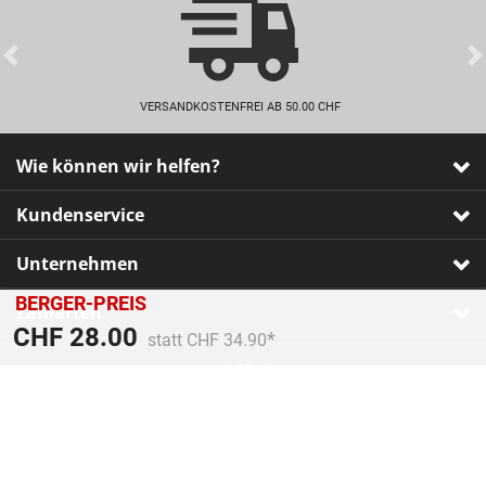
Previous
VERSANDKOSTENFREI AB 50.00 CHF
Wie können wir helfen?
Kundenservice
Unternehmen
BERGER-PREIS
Zahlarten
Preis reduziert von
An
CHF 28.00
statt CHF 34.90
Impressum
•
AGB
•
Datenschutz