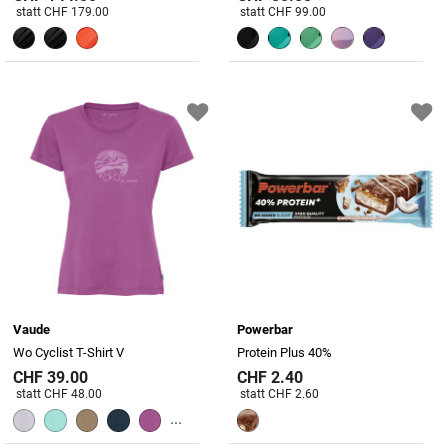
Preis reduziert von
An
Preis reduziert von
An
statt CHF 179.00
statt CHF 99.00
Vaude
Powerbar
Wo Cyclist T-Shirt V
Protein Plus 40%
CHF 39.00
CHF 2.40
Preis reduziert von
An
Preis reduziert von
An
statt CHF 48.00
statt CHF 2.60
...