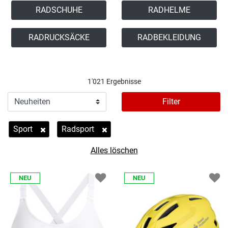
RADSCHUHE
RADHELME
RADRUCKSÄCKE
RADBEKLEIDUNG
1'021 Ergebnisse
Filter
Sport
Radsport
Entferne Filter Derzeit verfeinert von Kategorie: Sport
Entferne Filter Derzeit verfeinert von Sportarte
Alles löschen
NEU
NEU