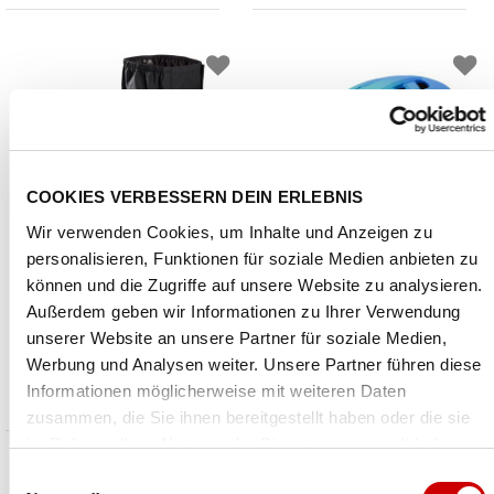
COOKIES VERBESSERN DEIN ERLEBNIS
Wir verwenden Cookies, um Inhalte und Anzeigen zu
personalisieren, Funktionen für soziale Medien anbieten zu
können und die Zugriffe auf unsere Website zu analysieren.
Vaude
Giro
Außerdem geben wir Informationen zu Ihrer Verwendung
Shoecover Palade
Fixture II Youth Mips
unserer Website an unsere Partner für soziale Medien,
CHF 44.00
CHF 80.00
Werbung und Analysen weiter. Unsere Partner führen diese
Preis reduziert von
An
Preis reduziert von
An
statt CHF 54.00
statt CHF 99.00
Informationen möglicherweise mit weiteren Daten
zusammen, die Sie ihnen bereitgestellt haben oder die sie
im Rahmen Ihrer Nutzung der Dienste gesammelt haben.
Einwilligungsauswahl