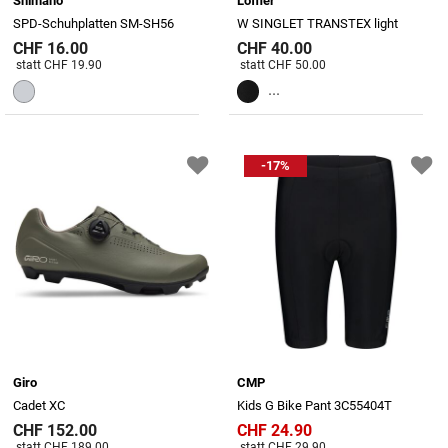
Shimano
Löffler
SPD-Schuhplatten SM-SH56
W SINGLET TRANSTEX light
CHF 16.00
CHF 40.00
Preis reduziert von
An
Preis reduziert von
An
statt CHF 19.90
statt CHF 50.00
...
-17%
Giro
CMP
Cadet XC
Kids G Bike Pant 3C55404T
CHF 152.00
CHF 24.90
Preis reduziert von
An
Preis reduziert von
An
statt CHF 189.00
statt CHF 29.90