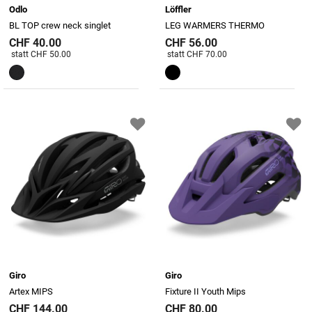
Odlo
Löffler
BL TOP crew neck singlet
LEG WARMERS THERMO
CHF 40.00
CHF 56.00
Preis reduziert von
An
Preis reduziert von
An
statt CHF 50.00
statt CHF 70.00
Giro
Giro
Artex MIPS
Fixture II Youth Mips
CHF 144.00
CHF 80.00