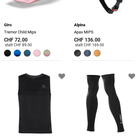
Giro
Alpina
Tremor Child Mips
Apax MIPS
CHF 72.00
CHF 136.00
Preis reduziert von
An
Preis reduziert von
An
statt CHF 89.00
statt CHF 169.00