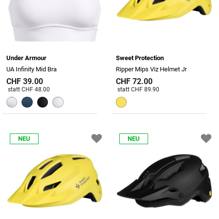
Under Armour
Sweet Protection
UA Infinity Mid Bra
Ripper Mips Viz Helmet Jr
CHF 39.00
CHF 72.00
Preis reduziert von
An
Preis reduziert von
An
statt CHF 48.00
statt CHF 89.90
NEU
NEU