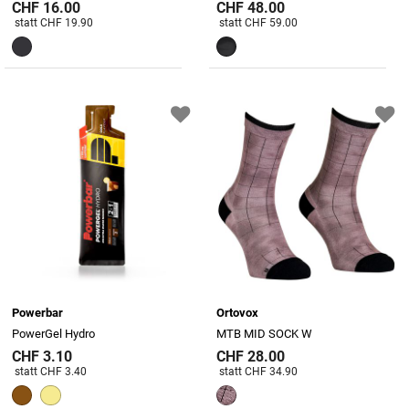
CHF 16.00
CHF 48.00
Preis reduziert von
An
Preis reduziert von
An
statt CHF 19.90
statt CHF 59.00
Powerbar
Ortovox
PowerGel Hydro
MTB MID SOCK W
CHF 3.10
CHF 28.00
Preis reduziert von
An
Preis reduziert von
An
statt CHF 3.40
statt CHF 34.90