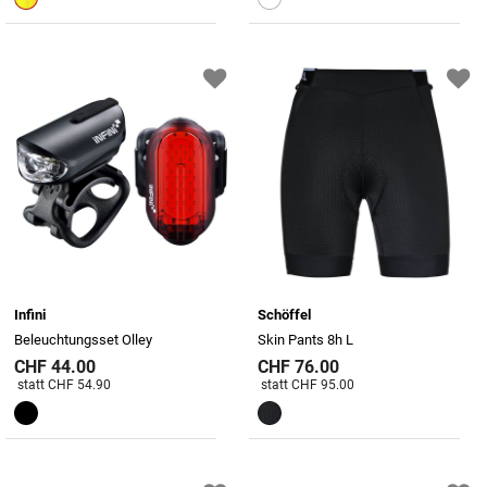
Infini
Schöffel
Beleuchtungsset Olley
Skin Pants 8h L
CHF 44.00
CHF 76.00
Preis reduziert von
An
Preis reduziert von
An
statt CHF 54.90
statt CHF 95.00