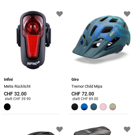
Infini
Giro
Metis Rücklicht
Tremor Child Mips
CHF 32.00
CHF 72.00
Preis reduziert von
An
Preis reduziert von
An
statt CHF 39.90
statt CHF 89.00