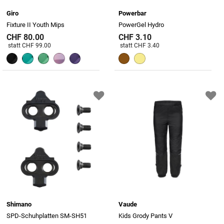
Giro
Powerbar
Fixture II Youth Mips
PowerGel Hydro
CHF 80.00
CHF 3.10
Preis reduziert von
An
Preis reduziert von
An
statt CHF 99.00
statt CHF 3.40
Shimano
Vaude
SPD-Schuhplatten SM-SH51
Kids Grody Pants V