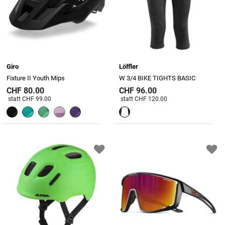
Giro
Löffler
Fixture II Youth Mips
W 3/4 BIKE TIGHTS BASIC
CHF 80.00
CHF 96.00
Preis reduziert von
An
Preis reduziert von
An
statt CHF 99.00
statt CHF 120.00