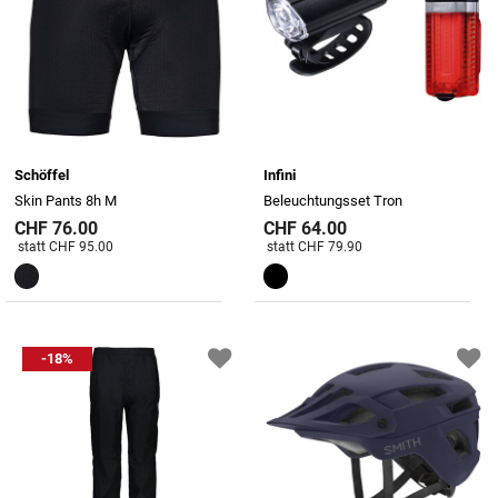
Schöffel
Infini
Skin Pants 8h M
Beleuchtungsset Tron
CHF 76.00
CHF 64.00
Preis reduziert von
An
Preis reduziert von
An
statt CHF 95.00
statt CHF 79.90
-18%