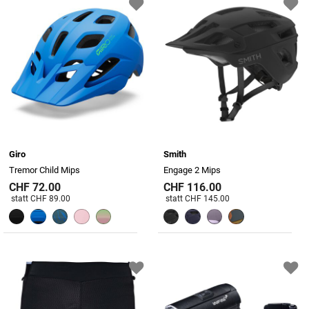
Giro
Smith
Tremor Child Mips
Engage 2 Mips
CHF 72.00
CHF 116.00
Preis reduziert von
An
Preis reduziert von
An
statt CHF 89.00
statt CHF 145.00