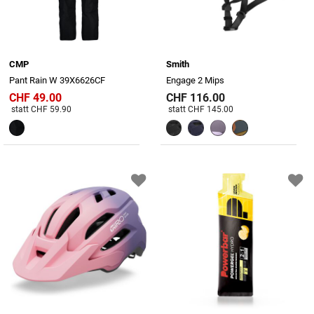
CMP
Smith
Pant Rain W 39X6626CF
Engage 2 Mips
CHF 49.00
CHF 116.00
Preis reduziert von
An
Preis reduziert von
An
statt CHF 59.90
statt CHF 145.00