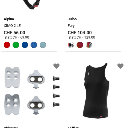
Alpina
Julbo
XIMO 2 LE
Fury
CHF 56.00
CHF 104.00
Preis reduziert von
An
Preis reduziert von
An
statt CHF 69.90
statt CHF 129.00