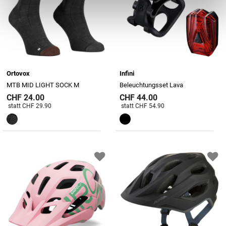
Ortovox
Infini
MTB MID LIGHT SOCK M
Beleuchtungsset Lava
CHF 24.00
CHF 44.00
Preis reduziert von
An
Preis reduziert von
An
statt CHF 29.90
statt CHF 54.90