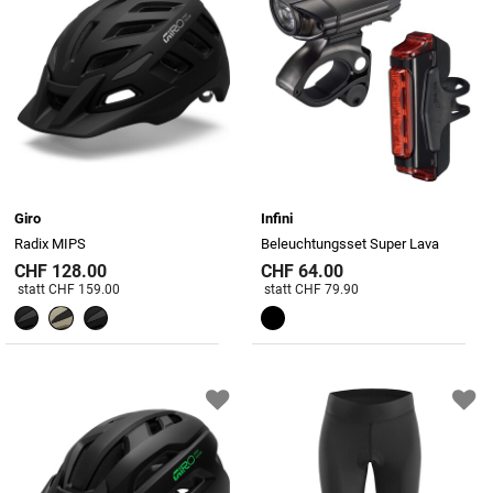
Giro
Infini
Radix MIPS
Beleuchtungsset Super Lava
CHF 128.00
CHF 64.00
Preis reduziert von
An
Preis reduziert von
An
statt CHF 159.00
statt CHF 79.90