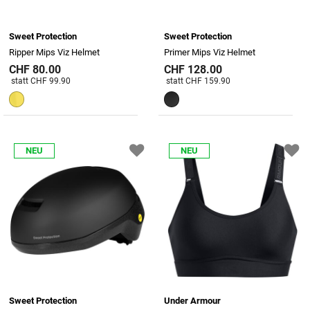
Sweet Protection
Sweet Protection
Ripper Mips Viz Helmet
Primer Mips Viz Helmet
CHF 80.00
CHF 128.00
Preis reduziert von
An
Preis reduziert von
An
statt CHF 99.90
statt CHF 159.90
NEU
NEU
Sweet Protection
Under Armour