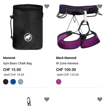
Mammut
Black Diamond
Gym Basic Chalk Bag
W Zone Harness
CHF 15.00
CHF 100.00
Preis reduziert von
An
Preis reduziert von
An
statt CHF 18.00
statt CHF 125.00