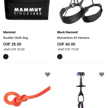
Mammut
Black Diamond
Boulder Chalk Bag
Momentum 4S Harness
CHF 28.00
CHF 60.00
Preis reduziert von
An
Preis reduziert von
An
statt CHF 35.00
statt CHF 75.00