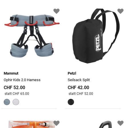
Mammut
Petzl
Ophir Kids 2.0 Harness
Seilsack Split
CHF 52.00
CHF 42.00
Preis reduziert von
An
Preis reduziert von
An
statt CHF 65.00
statt CHF 52.00