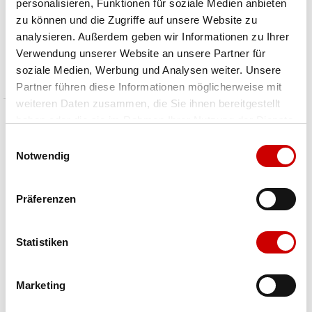
personalisieren, Funktionen für soziale Medien anbieten
Wild Country
Mammut
zu können und die Zugriffe auf unsere Website zu
PRO KEY LIEGHT WITH LEASH
Mini Carabiner Classic Keylock S
analysieren. Außerdem geben wir Informationen zu Ihrer
CHF 23.00
CHF 6.00
Verwendung unserer Website an unsere Partner für
Preis reduziert von
An
Preis reduziert von
An
statt CHF 28.00
statt CHF 7.00
soziale Medien, Werbung und Analysen weiter. Unsere
Partner führen diese Informationen möglicherweise mit
weiteren Daten zusammen, die Sie ihnen bereitgestellt
haben oder die sie im Rahmen Ihrer Nutzung der Dienste
gesammelt haben.
Einwilligungsauswahl
Notwendig
Präferenzen
Statistiken
Marketing
Edelrid
Mammut
HMS Bulletproof Screw FG
9.5 Crag Dry Rope