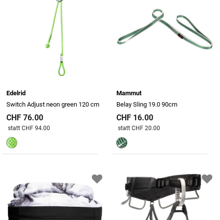
Edelrid
Mammut
Switch Adjust neon green 120 cm
Belay Sling 19.0 90cm
CHF 76.00
CHF 16.00
Preis reduziert von
An
Preis reduziert von
An
statt CHF 94.00
statt CHF 20.00