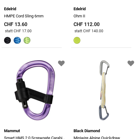
Edelrid
Edelrid
HMPE Cord Sling 6mm
Ohm II
CHF 13.60
CHF 112.00
Preis reduziert von
An
Preis reduziert von
An
statt CHF 17.00
statt CHF 140.00
Mammut
Black Diamond
Smart HMS 2.0 Screwgate Carabiner
Miniwire Alpine Quickdraw