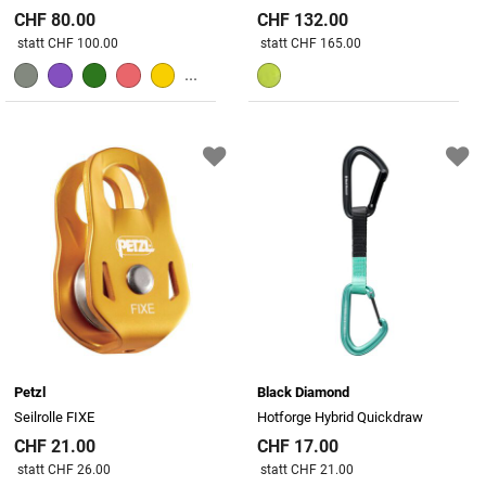
CHF 80.00
CHF 132.00
Preis reduziert von
An
Preis reduziert von
An
statt CHF 100.00
statt CHF 165.00
...
Petzl
Black Diamond
Seilrolle FIXE
Hotforge Hybrid Quickdraw
CHF 21.00
CHF 17.00
Preis reduziert von
An
Preis reduziert von
An
statt CHF 26.00
statt CHF 21.00