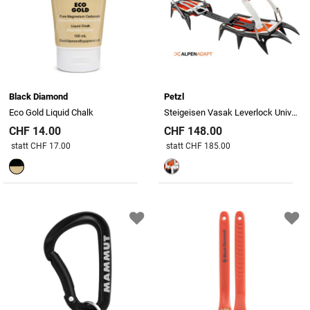
Black Diamond
Petzl
Eco Gold Liquid Chalk
Steigeisen Vasak Leverlock Universel
CHF 14.00
CHF 148.00
Preis reduziert von
An
Preis reduziert von
An
statt CHF 17.00
statt CHF 185.00