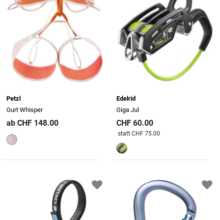
Petzl
Edelrid
Gurt Whisper
Giga Jul
ab CHF 148.00
CHF 60.00
Preis reduziert von
An
statt CHF 75.00