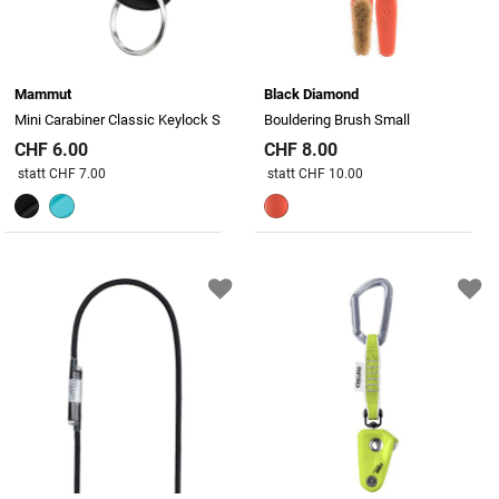
Mammut
Black Diamond
Mini Carabiner Classic Keylock S
Bouldering Brush Small
CHF 6.00
CHF 8.00
Preis reduziert von
An
Preis reduziert von
An
statt CHF 7.00
statt CHF 10.00