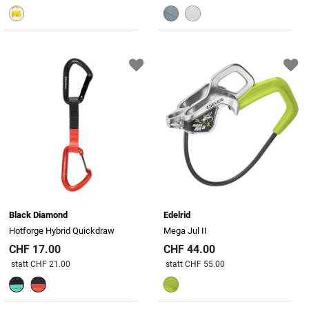
Black Diamond
Edelrid
Hotforge Hybrid Quickdraw
Mega Jul II
CHF 17.00
CHF 44.00
Preis reduziert von
An
Preis reduziert von
An
statt CHF 21.00
statt CHF 55.00