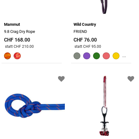
Mammut
Wild Country
9.8 Crag Dry Rope
FRIEND
CHF 168.00
CHF 76.00
Preis reduziert von
An
Preis reduziert von
An
statt CHF 210.00
statt CHF 95.00
...