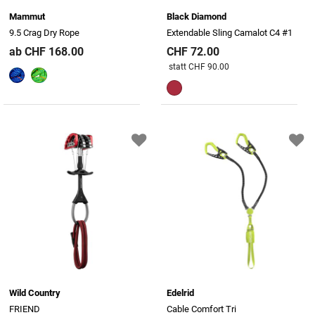
Mammut
Black Diamond
9.5 Crag Dry Rope
Extendable Sling Camalot C4 #1
ab CHF 168.00
CHF 72.00
Preis reduziert von
An
statt CHF 90.00
Wild Country
Edelrid
FRIEND
Cable Comfort Tri