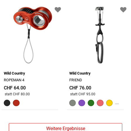
Wild Country
Wild Country
ROPEMAN 4
FRIEND
CHF 64.00
CHF 76.00
Preis reduziert von
An
Preis reduziert von
An
statt CHF 80.00
statt CHF 95.00
...
Weitere Ergebnisse