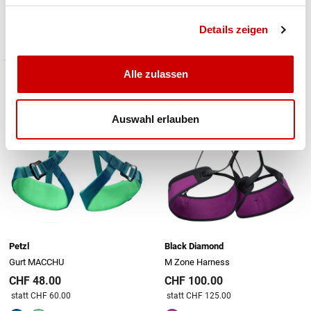
CHF 24.00
ab CHF 148.00
Preis reduziert von
An
statt CHF 29.50
Details zeigen
Alle zulassen
Auswahl erlauben
Petzl
Black Diamond
Gurt MACCHU
M Zone Harness
CHF 48.00
CHF 100.00
Preis reduziert von
An
Preis reduziert von
An
statt CHF 60.00
statt CHF 125.00