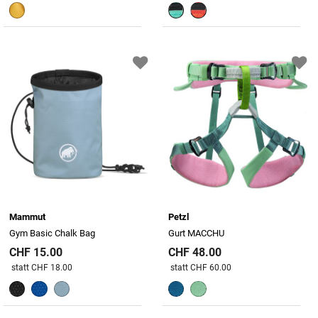
Mammut
Petzl
Gym Basic Chalk Bag
Gurt MACCHU
CHF 15.00
CHF 48.00
Preis reduziert von
An
Preis reduziert von
An
statt CHF 18.00
statt CHF 60.00