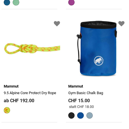
Mammut
Mammut
9.5 Alpine Core Protect Dry Rope
Gym Basic Chalk Bag
ab CHF 192.00
CHF 15.00
Preis reduziert von
An
statt CHF 18.00