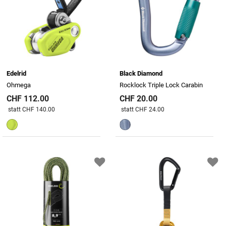
Edelrid
Black Diamond
Ohmega
Rocklock Triple Lock Carabin
CHF 112.00
CHF 20.00
Preis reduziert von
An
Preis reduziert von
An
statt CHF 140.00
statt CHF 24.00