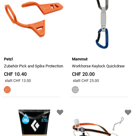
Petzl
Mammut
Zubehör Pick and Spike Protection
Workhorse Keylock Quickdraw
CHF 10.40
CHF 20.00
Preis reduziert von
An
Preis reduziert von
An
statt CHF 13.00
statt CHF 25.00