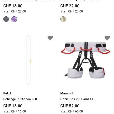
CHF 18.00
CHF 22.00
Preis reduziert von
An
Preis reduziert von
An
statt CHF 22.00
statt CHF 27.00
Petzl
Mammut
Schlinge Pur'Anneau 60
Ophir Kids 2.0 Harness
CHF 13.00
CHF 52.00
Preis reduziert von
An
Preis reduziert von
An
statt CHF 16.00
statt CHF 65.00