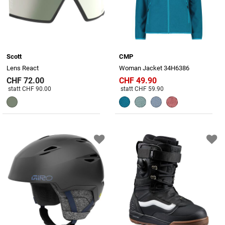
Scott
CMP
Lens React
Woman Jacket 34H6386
CHF 72.00
CHF 49.90
Preis reduziert von
An
Preis reduziert von
An
statt CHF 90.00
statt CHF 59.90