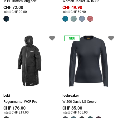
M BL Bottom long perf
Woman Jacket 34H6386
CHF 72.00
CHF 49.90
Preis reduziert von
An
Preis reduziert von
An
statt CHF 90.00
statt CHF 59.90
NEU
Leki
Icebreaker
Regenmantel WCR Pro
W 200 Oasis LS Crewe
CHF 176.00
CHF 85.00
Preis reduziert von
An
Preis reduziert von
An
statt CHF 219.90
statt CHF 105.90