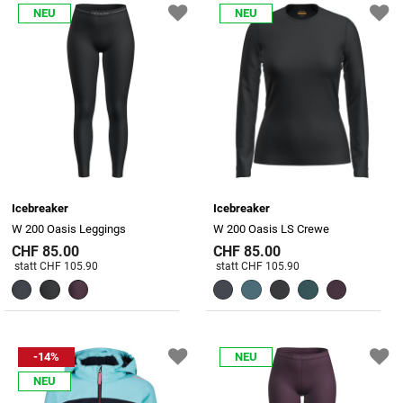
NEU
NEU
Icebreaker
Icebreaker
W 200 Oasis Leggings
W 200 Oasis LS Crewe
CHF 85.00
CHF 85.00
Preis reduziert von
An
Preis reduziert von
An
statt CHF 105.90
statt CHF 105.90
-14%
NEU
NEU