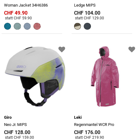
Woman Jacket 34H6386
Ledge MIPS
CHF 49.90
CHF 104.00
Preis reduziert von
An
Preis reduziert von
An
statt CHF 59.90
statt CHF 129.00
Giro
Leki
Neo Jr. MIPS
Regenmantel WCR Pro
CHF 128.00
CHF 176.00
Preis reduziert von
An
Preis reduziert von
An
statt CHF 159.00
statt CHF 219.90