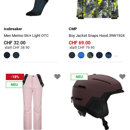
Icebreaker
CMP
Men Merino Ski+ Light OTC
Boy Jacket Snaps Hood 39W1924
CHF 32.00
CHF 69.00
Preis reduziert von
An
Preis reduziert von
An
statt CHF 38.90
statt CHF 79.90
...
-18%
NEU
NEU