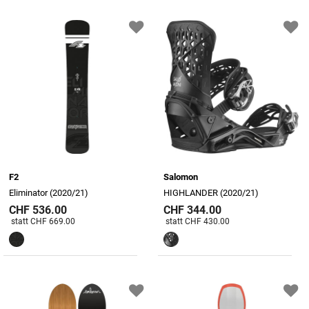
F2
Salomon
Eliminator (2020/21)
HIGHLANDER (2020/21)
CHF 536.00
CHF 344.00
Preis reduziert von
An
Preis reduziert von
An
statt CHF 669.00
statt CHF 430.00