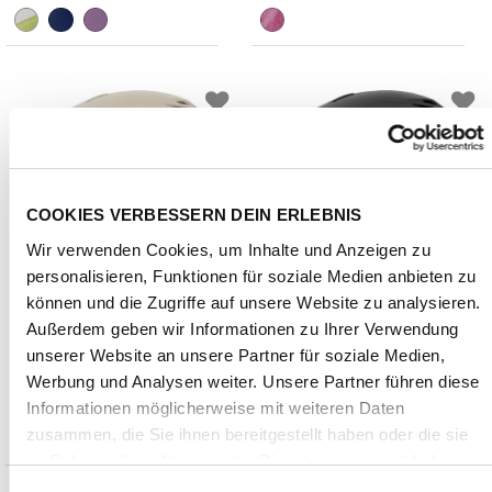
COOKIES VERBESSERN DEIN ERLEBNIS
Wir verwenden Cookies, um Inhalte und Anzeigen zu
personalisieren, Funktionen für soziale Medien anbieten zu
können und die Zugriffe auf unsere Website zu analysieren.
Außerdem geben wir Informationen zu Ihrer Verwendung
Giro
Giro
unserer Website an unsere Partner für soziale Medien,
Grid Spherical
Grid Spherical
Werbung und Analysen weiter. Unsere Partner führen diese
CHF 224.00
CHF 224.00
Informationen möglicherweise mit weiteren Daten
Preis reduziert von
An
Preis reduziert von
An
statt CHF 279.00
statt CHF 279.00
zusammen, die Sie ihnen bereitgestellt haben oder die sie
im Rahmen Ihrer Nutzung der Dienste gesammelt haben.