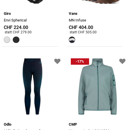
Giro
Vans
Envi Spherical
MN Infuse
CHF 224.00
CHF 404.00
Preis reduziert von
An
Preis reduziert von
An
statt CHF 279.00
statt CHF 505.00
-17%
Odlo
CMP