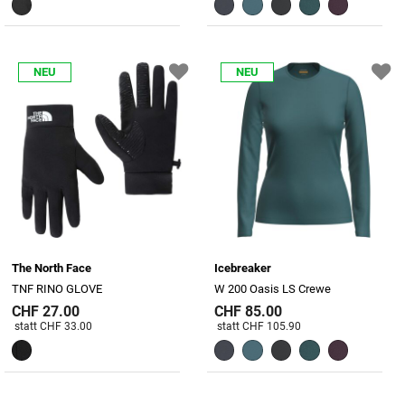
NEU
NEU
The North Face
Icebreaker
TNF RINO GLOVE
W 200 Oasis LS Crewe
CHF 27.00
CHF 85.00
Preis reduziert von
An
Preis reduziert von
An
statt CHF 33.00
statt CHF 105.90