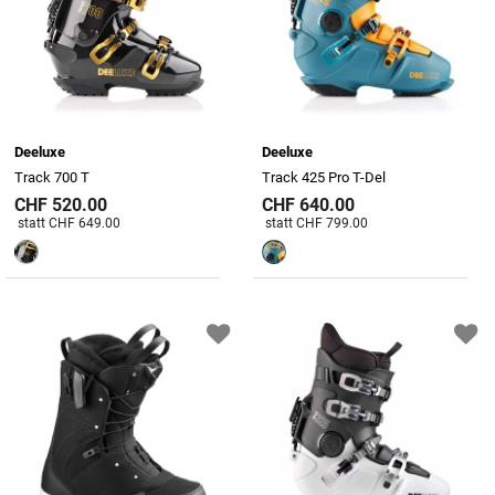
Deeluxe
Deeluxe
Track 700 T
Track 425 Pro T-Del
CHF 520.00
CHF 640.00
Preis reduziert von
An
Preis reduziert von
An
statt CHF 649.00
statt CHF 799.00