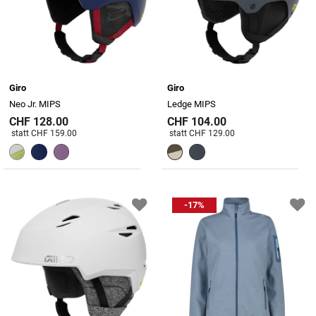
Giro
Giro
Neo Jr. MIPS
Ledge MIPS
CHF 128.00
CHF 104.00
Preis reduziert von
An
Preis reduziert von
An
statt CHF 159.00
statt CHF 129.00
-17%