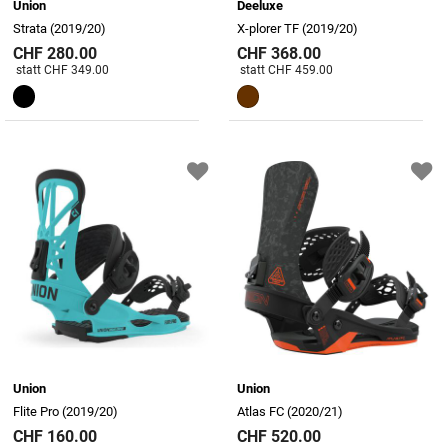
Union
Deeluxe
Strata (2019/20)
X-plorer TF (2019/20)
CHF 280.00
CHF 368.00
Preis reduziert von
An
Preis reduziert von
An
statt CHF 349.00
statt CHF 459.00
Union
Union
Flite Pro (2019/20)
Atlas FC (2020/21)
CHF 160.00
CHF 520.00