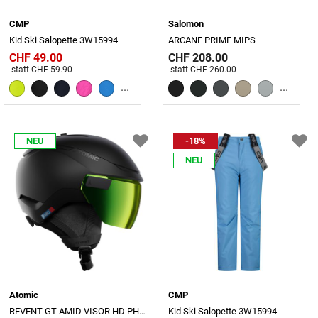
CMP
Salomon
Kid Ski Salopette 3W15994
ARCANE PRIME MIPS
CHF 49.00
CHF 208.00
Preis reduziert von
An
Preis reduziert von
An
statt CHF 59.90
statt CHF 260.00
...
...
NEU
-18%
NEU
Atomic
CMP
REVENT GT AMID VISOR HD PHOTO
Kid Ski Salopette 3W15994