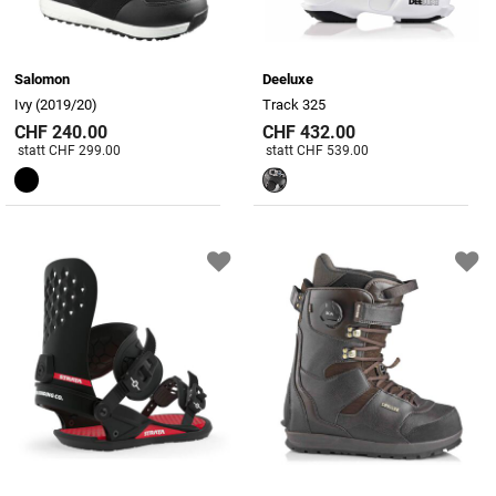
Salomon
Deeluxe
Ivy (2019/20)
Track 325
CHF 240.00
CHF 432.00
Preis reduziert von
An
Preis reduziert von
An
statt CHF 299.00
statt CHF 539.00