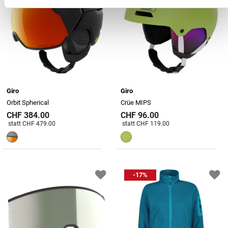
Giro
Giro
Orbit Spherical
Crüe MIPS
CHF 384.00
CHF 96.00
Preis reduziert von
An
Preis reduziert von
An
statt CHF 479.00
statt CHF 119.00
-17%