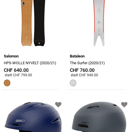
Salomon
Bataleon
HPS-WOLLE NYVELT (2020/21)
The Surfer (2020/21)
CHF 640.00
CHF 760.00
Preis reduziert von
An
Preis reduziert von
An
statt CHF 799.00
statt CHF 949.00