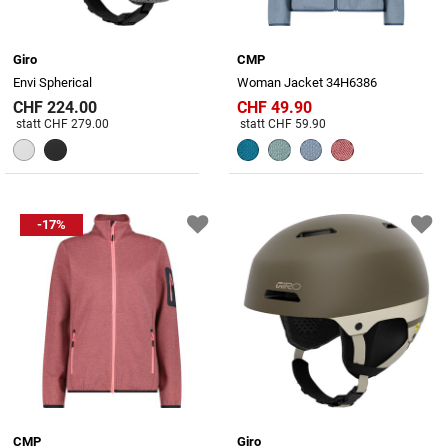
Giro
CMP
Envi Spherical
Woman Jacket 34H6386
CHF 224.00
CHF 49.90
Preis reduziert von
An
Preis reduziert von
An
statt CHF 279.00
statt CHF 59.90
-17%
CMP
Giro