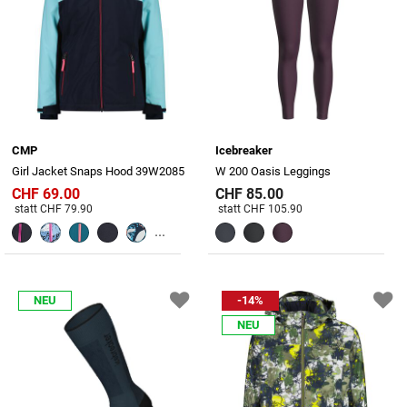
CMP
Icebreaker
Girl Jacket Snaps Hood 39W2085
W 200 Oasis Leggings
CHF 69.00
CHF 85.00
Preis reduziert von
An
Preis reduziert von
An
statt CHF 79.90
statt CHF 105.90
...
NEU
-14%
NEU