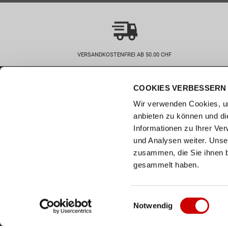
VERSANDKOSTENFREI AB 50.00 CHF
Wie können wir helfen?
Kunde
COOKIES VERBESSERN 
0800 237 437
Hilfe & 
Wir verwenden Cookies, um
info@bergerschuhe.ch
Grössent
Standorte
anbieten zu können und di
Social Media
Informationen zu Ihrer Ve
Zahlart
und Analysen weiter. Unse
Facebook
Retoure
zusammen, die Sie ihnen b
Instagram
Click & C
gesammelt haben.
Youtube
Newslett
LinkedIn
Einwilligungsauswahl
Notwendig