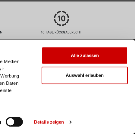
EN
10 TAGE RÜCKGABERECHT
Zahlarten
Alle zulassen
le Medien
ir
Auswahl erlauben
, Werbung
ren Daten
Versand
ienste
Deine Bestellung wird mit der
Schweizer Post versendet. Ab
einem Einkaufswert von 50
CHF ist der Versand
innerhalb der Schweiz
kostenlos.
g
Details zeigen