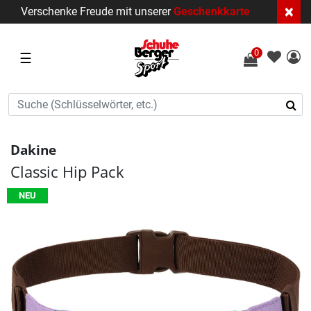
×
Verschenke Freude mit unserer
Geschenkkarte
0
☰
Dakine
Classic Hip Pack
NEU