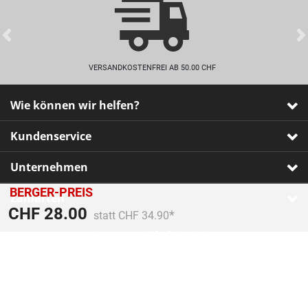
Previous
VERSANDKOSTENFREI AB 50.00 CHF
Wie können wir helfen?
Kundenservice
Unternehmen
BERGER-PREIS
Zahlarten
Preis reduziert von
An
CHF 28.00
statt CHF 34.90
Impressum
•
AGB
•
Datenschutz