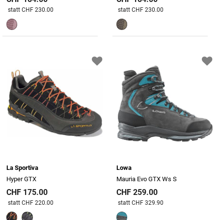
Preis reduziert von
An
Preis reduziert von
An
statt CHF 230.00
statt CHF 230.00
La Sportiva
Lowa
Hyper GTX
Mauria Evo GTX Ws S
CHF 175.00
CHF 259.00
Preis reduziert von
An
Preis reduziert von
An
statt CHF 220.00
statt CHF 329.90