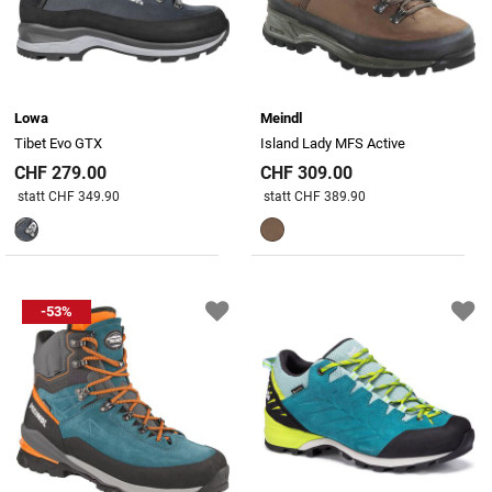
Lowa
Meindl
Tibet Evo GTX
Island Lady MFS Active
CHF 279.00
CHF 309.00
Preis reduziert von
An
Preis reduziert von
An
statt CHF 349.90
statt CHF 389.90
-53%