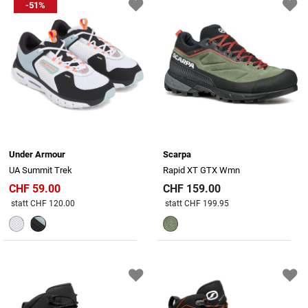
-51%
Under Armour
Scarpa
UA Summit Trek
Rapid XT GTX Wmn
CHF 59.00
CHF 159.00
Preis reduziert von
An
Preis reduziert von
An
statt CHF 120.00
statt CHF 199.95