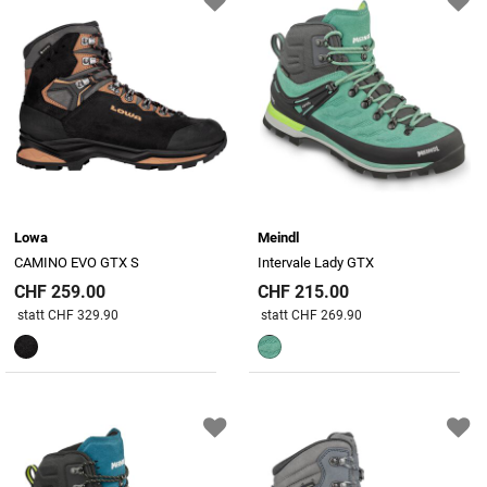
Lowa
Meindl
CAMINO EVO GTX S
Intervale Lady GTX
CHF 259.00
CHF 215.00
Preis reduziert von
An
Preis reduziert von
An
statt CHF 329.90
statt CHF 269.90