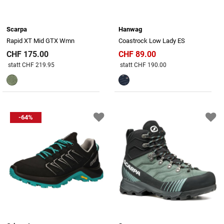
Scarpa
Hanwag
Rapid XT Mid GTX Wmn
Coastrock Low Lady ES
CHF 175.00
CHF 89.00
Preis reduziert von
An
Preis reduziert von
An
statt CHF 219.95
statt CHF 190.00
-64%