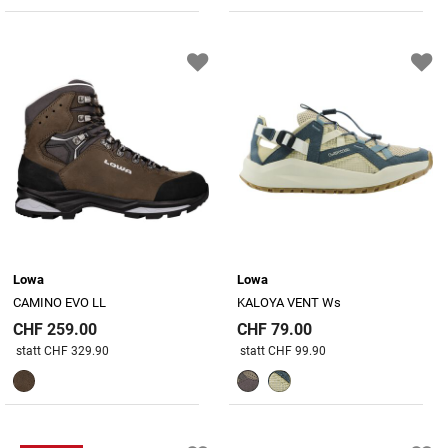
Lowa
Lowa
CAMINO EVO LL
KALOYA VENT Ws
CHF 259.00
CHF 79.00
Preis reduziert von
An
Preis reduziert von
An
statt CHF 329.90
statt CHF 99.90