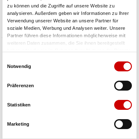
zu können und die Zugriffe auf unsere Website zu
MAURIA EVO GTX Ws W
DELAGO GTX MID Ws
analysieren. Außerdem geben wir Informationen zu Ihrer
CHF 259.00
CHF 199.00
Verwendung unserer Website an unsere Partner für
Preis reduziert von
An
Preis reduziert von
An
statt CHF 329.90
statt CHF 249.90
soziale Medien, Werbung und Analysen weiter. Unsere
Partner führen diese Informationen möglicherweise mit
weiteren Daten zusammen, die Sie ihnen bereitgestellt
haben oder die sie im Rahmen Ihrer Nutzung der Dienste
gesammelt haben.
Einwilligungsauswahl
Notwendig
Präferenzen
Statistiken
Salewa
Scarpa
Marketing
WILDFIRE 2 GTX W
Zodiac TRK GTX
CHF 159.00
CHF 255.00