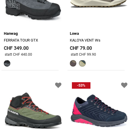
Hanwag
Lowa
FERRATA TOUR GTX
KALOYA VENT Ws
CHF 349.00
CHF 79.00
Preis reduziert von
An
Preis reduziert von
An
statt CHF 440.00
statt CHF 99.90
-53%