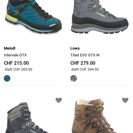
Meindl
Lowa
Intervale GTX
Tibet EVO GTX W
CHF 215.00
CHF 279.00
Preis reduziert von
An
Preis reduziert von
An
statt CHF 269.90
statt CHF 349.90