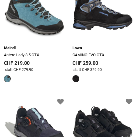
Meindl
Lowa
Antero Lady 3.5 GTX
CAMINO EVO GTX
CHF 219.00
CHF 259.00
Preis reduziert von
An
Preis reduziert von
An
statt CHF 279.90
statt CHF 329.90