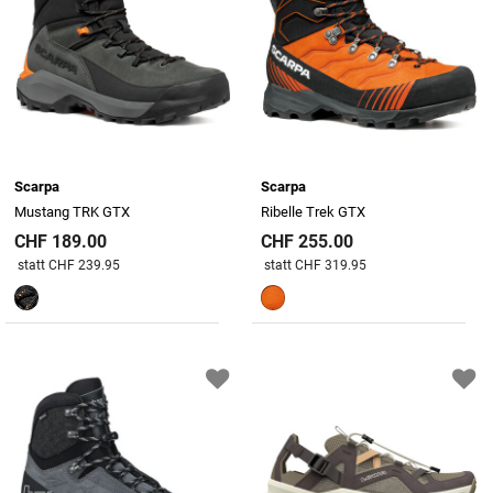
Scarpa
Scarpa
Mustang TRK GTX
Ribelle Trek GTX
CHF 189.00
CHF 255.00
Preis reduziert von
An
Preis reduziert von
An
statt CHF 239.95
statt CHF 319.95