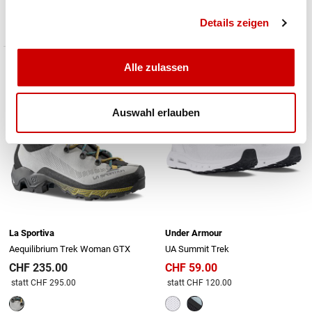
Preis reduziert von
An
Preis reduziert von
An
statt CHF 200.00
statt CHF 319.95
Details zeigen
Alle zulassen
-51%
Auswahl erlauben
La Sportiva
Under Armour
Aequilibrium Trek Woman GTX
UA Summit Trek
CHF 235.00
CHF 59.00
Preis reduziert von
An
Preis reduziert von
An
statt CHF 295.00
statt CHF 120.00