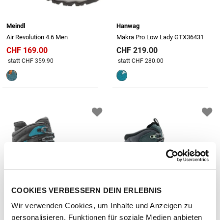
Meindl
Hanwag
Air Revolution 4.6 Men
Makra Pro Low Lady GTX36431
CHF 169.00
CHF 219.00
Preis reduziert von
An
Preis reduziert von
An
statt CHF 359.90
statt CHF 280.00
COOKIES VERBESSERN DEIN ERLEBNIS
Wir verwenden Cookies, um Inhalte und Anzeigen zu
personalisieren, Funktionen für soziale Medien anbieten
Lowa
Lowa