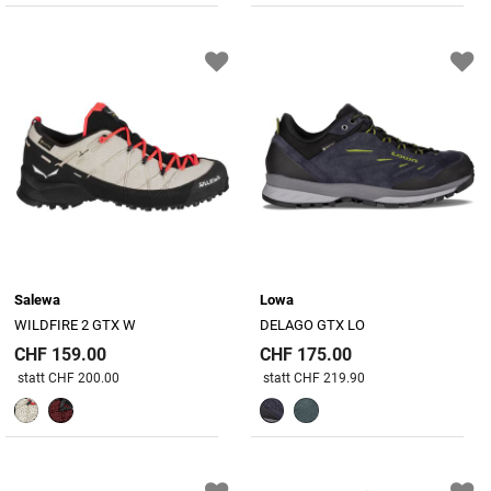
Salewa
Lowa
WILDFIRE 2 GTX W
DELAGO GTX LO
CHF 159.00
CHF 175.00
Preis reduziert von
An
Preis reduziert von
An
statt CHF 200.00
statt CHF 219.90