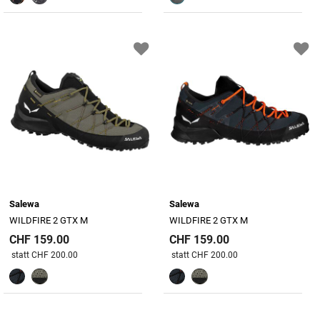
Salewa
Salewa
WILDFIRE 2 GTX M
WILDFIRE 2 GTX M
CHF 159.00
CHF 159.00
Preis reduziert von
An
Preis reduziert von
An
statt CHF 200.00
statt CHF 200.00