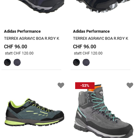
Adidas Performance
Adidas Performance
TERREX AGRAVIC BOA R.RDY K
TERREX AGRAVIC BOA R.RDY K
CHF 96.00
CHF 96.00
Preis reduziert von
An
Preis reduziert von
An
statt CHF 120.00
statt CHF 120.00
-53%