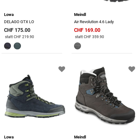
Lowa
Meindl
DELAGO GTX LO
Air Revolution 4.6 Lady
CHF 175.00
CHF 169.00
Preis reduziert von
An
Preis reduziert von
An
statt CHF 219.90
statt CHF 359.90
Lowa
Meindl