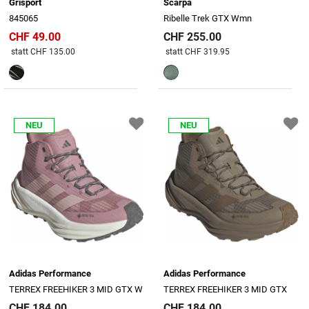
Grisport
Scarpa
845065
Ribelle Trek GTX Wmn
CHF 49.00
CHF 255.00
Preis reduziert von
An
Preis reduziert von
An
statt CHF 135.00
statt CHF 319.95
NEU
NEU
Adidas Performance
Adidas Performance
TERREX FREEHIKER 3 MID GTX W
TERREX FREEHIKER 3 MID GTX
CHF 184.00
CHF 184.00