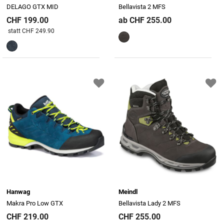
DELAGO GTX MID
Bellavista 2 MFS
CHF 199.00
ab CHF 255.00
Preis reduziert von
An
statt CHF 249.90
Hanwag
Meindl
Makra Pro Low GTX
Bellavista Lady 2 MFS
CHF 219.00
CHF 255.00