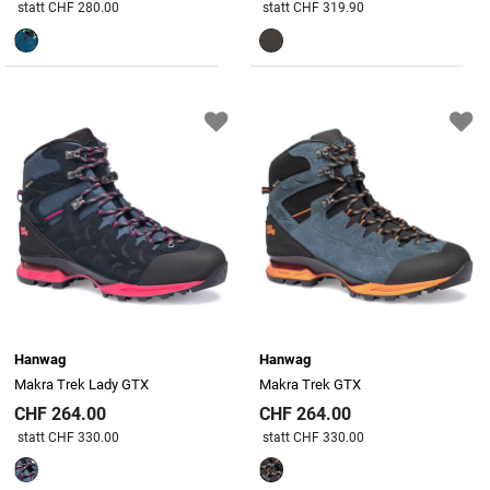
Preis reduziert von
An
Preis reduziert von
An
statt CHF 280.00
statt CHF 319.90
Hanwag
Hanwag
Makra Trek Lady GTX
Makra Trek GTX
CHF 264.00
CHF 264.00
Preis reduziert von
An
Preis reduziert von
An
statt CHF 330.00
statt CHF 330.00