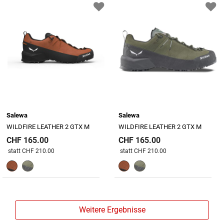
Salewa
Salewa
WILDFIRE LEATHER 2 GTX M
WILDFIRE LEATHER 2 GTX M
CHF 165.00
CHF 165.00
Preis reduziert von
An
Preis reduziert von
An
statt CHF 210.00
statt CHF 210.00
Weitere Ergebnisse