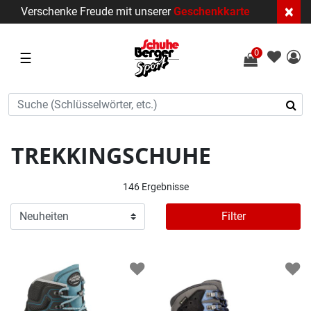
×
Verschenke Freude mit unserer
Geschenkkarte
0
☰
TREKKINGSCHUHE
146 Ergebnisse
Filter