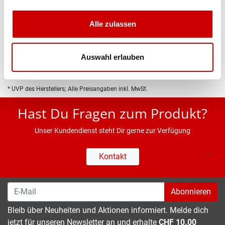
Produktbeschreibung
Alle zulassen
Eigenschaften
Auswahl erlauben
* UVP des Herstellers; Alle Preisangaben inkl. MwSt.
Hast Du Fragen zum Produkt?
Unser Kundendienst steht Dir gerne zur Verfügung
Kontakt
Abonnieren
Bleib über Neuheiten und Aktionen informiert. Melde dich
jetzt für unseren Newsletter an und erhalte
CHF 10.00