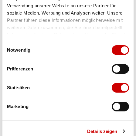
Verwendung unserer Website an unsere Partner für
Farbe
anthrazit/jeans
soziale Medien, Werbung und Analysen weiter. Unsere
Partner führen diese Informationen möglicherweise mit
weiteren Daten zusammen, die Sie ihnen bereitgestellt
Ausgewählt
haben oder die sie im Rahmen Ihrer Nutzung der Dienste
Grösse
Menge
gesammelt haben.
Einwilligungsauswahl
Notwendig
Verfügbarkeit:
Präferenzen
Wähle eine Variante für die Verfügbarkeitsprüfung
Statistiken
IN DEN WARENKORB
Marketing
Bis 17:00 Uhr bestellen: morgen geliefert - ab CHF 50.00
portofrei
Details zeigen