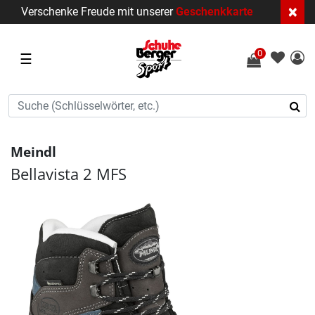
×
Verschenke Freude mit unserer
Geschenkkarte
0
☰
Meindl
Bellavista 2 MFS