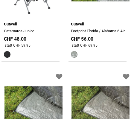
Outwell
Outwell
Catamarca Junior
Footprint Florida / Alabama 6 Air
CHF 48.00
CHF 56.00
Preis reduziert von
An
Preis reduziert von
An
statt CHF 59.95
statt CHF 69.95