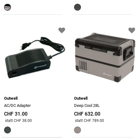
Outwell
Outwell
AC/DC Adapter
Deep Cool 28L
CHF 31.00
CHF 632.00
Preis reduziert von
An
Preis reduziert von
An
statt CHF 38.00
statt CHF 789.00