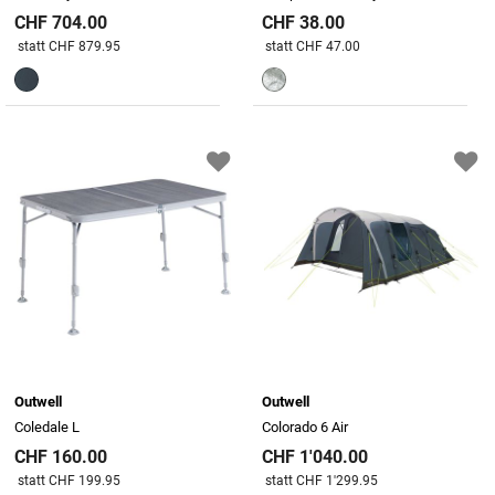
CHF 704.00
CHF 38.00
Preis reduziert von
An
Preis reduziert von
An
statt CHF 879.95
statt CHF 47.00
Outwell
Outwell
Coledale L
Colorado 6 Air
CHF 160.00
CHF 1'040.00
Preis reduziert von
An
Preis reduziert von
An
statt CHF 199.95
statt CHF 1'299.95