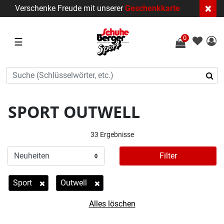
×
Verschenke Freude mit unserer
Geschenkkarte
0
☰
SPORT OUTWELL
33 Ergebnisse
Filter
Sport
Outwell
Entferne Filter Derzeit verfeinert von Kategorie: Sport
Entferne Filter Derzeit verfeinert von Marke: Ou
Alles löschen