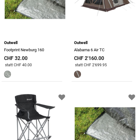
Outwell
Outwell
Footprint Newburg 160
Alabama 6 Air TC
CHF 32.00
CHF 2'160.00
Preis reduziert von
An
Preis reduziert von
An
statt CHF 40.00
statt CHF 2'699.95