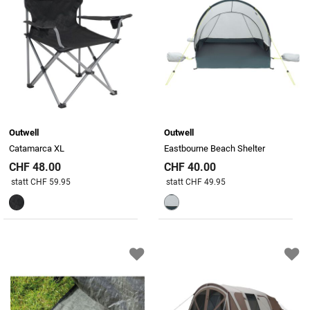
Outwell
Outwell
Catamarca XL
Eastbourne Beach Shelter
CHF 48.00
CHF 40.00
Preis reduziert von
An
Preis reduziert von
An
statt CHF 59.95
statt CHF 49.95