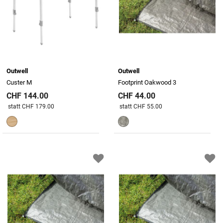
Outwell
Outwell
Custer M
Footprint Oakwood 3
CHF 144.00
CHF 44.00
Preis reduziert von
An
Preis reduziert von
An
statt CHF 179.00
statt CHF 55.00