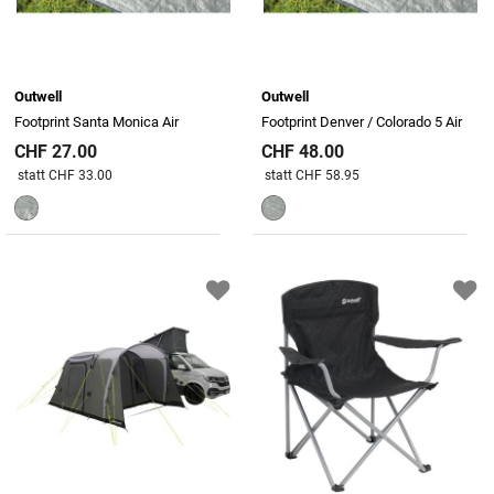
Outwell
Outwell
Footprint Santa Monica Air
Footprint Denver / Colorado 5 Air
CHF 27.00
CHF 48.00
Preis reduziert von
An
Preis reduziert von
An
statt CHF 33.00
statt CHF 58.95