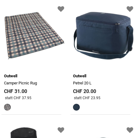
Outwell
Outwell
Camper Picnic Rug
Petrel 20 L
CHF 31.00
CHF 20.00
Preis reduziert von
An
Preis reduziert von
An
statt CHF 37.95
statt CHF 23.95