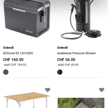
Outwell
Outwell
ECOcool 35 12V/230V
Seabreeze Pressure Shower
CHF 160.00
CHF 56.00
Preis reduziert von
An
Preis reduziert von
An
statt CHF 199.95
statt CHF 69.95