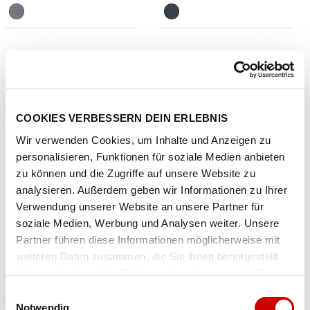
COOKIES VERBESSERN DEIN ERLEBNIS
Wir verwenden Cookies, um Inhalte und Anzeigen zu
personalisieren, Funktionen für soziale Medien anbieten
zu können und die Zugriffe auf unsere Website zu
analysieren. Außerdem geben wir Informationen zu Ihrer
Verwendung unserer Website an unsere Partner für
Outwell
Outwell
soziale Medien, Werbung und Analysen weiter. Unsere
Hydration Water Container
Elmdale 3PA
Partner führen diese Informationen möglicherweise mit
CHF 28.00
CHF 1'136.00
weiteren Daten zusammen, die Sie ihnen bereitgestellt
Preis reduziert von
An
Preis reduziert von
An
statt CHF 34.95
statt CHF 1'420.00
haben oder die sie im Rahmen Ihrer Nutzung der Dienste
gesammelt haben.
Einwilligungsauswahl
Notwendig