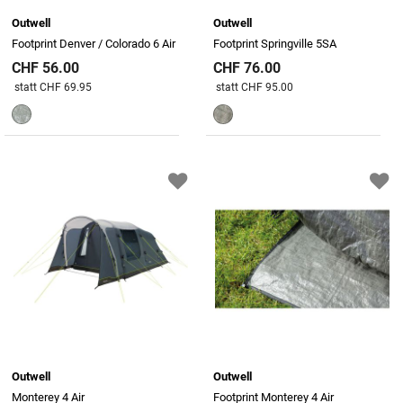
Outwell
Outwell
Footprint Denver / Colorado 6 Air
Footprint Springville 5SA
CHF 56.00
CHF 76.00
Preis reduziert von
An
Preis reduziert von
An
statt CHF 69.95
statt CHF 95.00
Outwell
Outwell
Monterey 4 Air
Footprint Monterey 4 Air