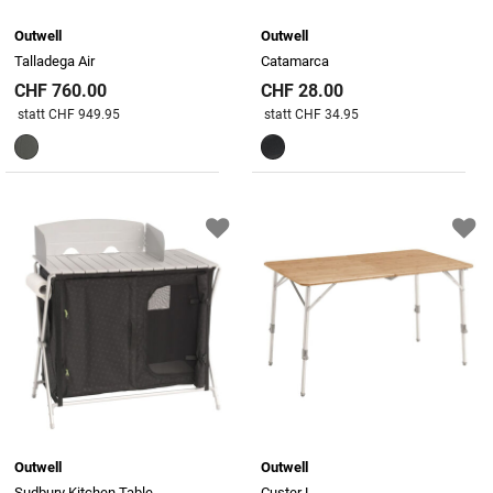
Outwell
Outwell
Talladega Air
Catamarca
CHF 760.00
CHF 28.00
Preis reduziert von
An
Preis reduziert von
An
statt CHF 949.95
statt CHF 34.95
Outwell
Outwell
Sudbury Kitchen Table
Custer L