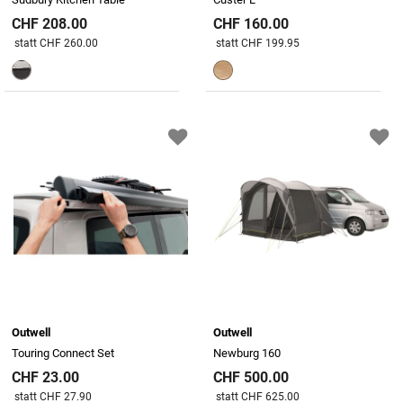
CHF 208.00
CHF 160.00
Preis reduziert von
An
Preis reduziert von
An
statt CHF 260.00
statt CHF 199.95
Outwell
Outwell
Touring Connect Set
Newburg 160
CHF 23.00
CHF 500.00
Preis reduziert von
An
Preis reduziert von
An
statt CHF 27.90
statt CHF 625.00