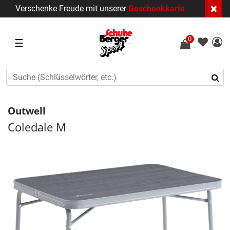
×
Verschenke Freude mit unserer
Geschenkkarte
0
☰
Outwell
Coledale M