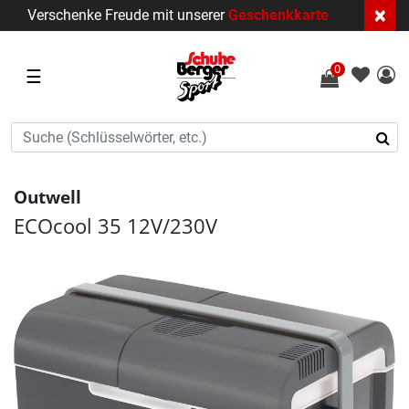
×
Verschenke Freude mit unserer
Geschenkkarte
0
☰
Outwell
ECOcool 35 12V/230V