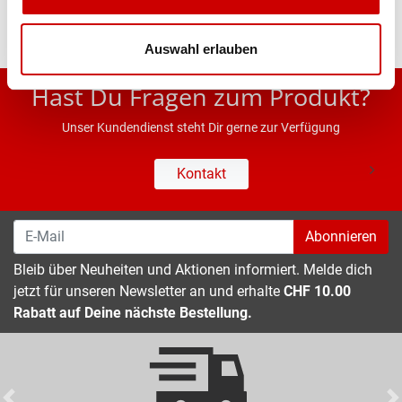
Auswahl erlauben
* UVP des Herstellers; Alle Preisangaben inkl. MwSt.
Hast Du Fragen zum Produkt?
Unser Kundendienst steht Dir gerne zur Verfügung
Kontakt
Abonnieren
Bleib über Neuheiten und Aktionen informiert. Melde dich
jetzt für unseren Newsletter an und erhalte
CHF 10.00
Rabatt auf Deine nächste Bestellung.