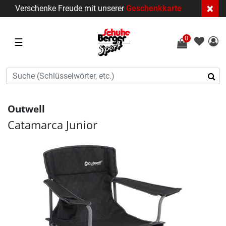
×
Verschenke Freude mit unserer
Geschenkkarte
0
☰
Outwell
Catamarca Junior