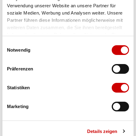
Verwendung unserer Website an unsere Partner für
Farbe
sparrow
soziale Medien, Werbung und Analysen weiter. Unsere
Partner führen diese Informationen möglicherweise mit
weiteren Daten zusammen, die Sie ihnen bereitgestellt
Ausgewählt
haben oder die sie im Rahmen Ihrer Nutzung der Dienste
Grösse
Menge
gesammelt haben.
Einwilligungsauswahl
Notwendig
Verfügbarkeit:
Präferenzen
Wähle eine Variante für die Verfügbarkeitsprüfung
Statistiken
IN DEN WARENKORB
Marketing
Bis 17:00 Uhr bestellen: morgen geliefert - ab CHF 50.00
portofrei
Details zeigen