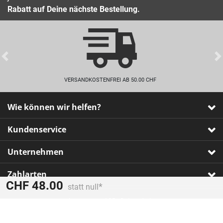
Rabatt auf Deine nächste Bestellung.
Previous
VERSANDKOSTENFREI AB 50.00 CHF
Wie können wir helfen?
Kundenservice
Unternehmen
Zahlarten
Preis reduziert von
An
CHF 48.00
statt null
Impressum
•
AGB
•
Datenschutz