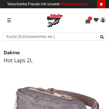
×
Verschenke Freude mit unserer
Geschenkkarte
0
☰
Dakine
Hot Laps 2L