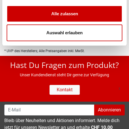
Produktbeschreibung
Alle zulassen
Eigenschaften
Auswahl erlauben
* UVP des Herstellers; Alle Preisangaben inkl. MwSt.
Hast Du Fragen zum Produkt?
Unser Kundendienst steht Dir gerne zur Verfügung
Kontakt
Abonnieren
Bleib über Neuheiten und Aktionen informiert. Melde dich
jetzt für unseren Newsletter an und erhalte
CHF 10.00