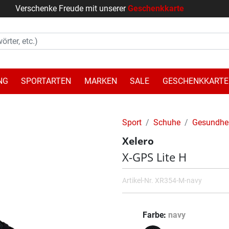
Verschenke Freude mit unserer
Geschenkkarte
NG
SPORTARTEN
MARKEN
SALE
GESCHENKKARTE
Sport
Schuhe
Gesundhe
Xelero
X-GPS Lite H
Artikel-Nr.
XR354-M-navy
Farbe
navy