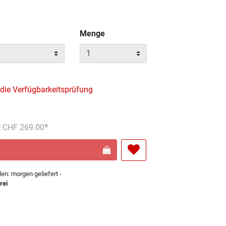
Menge
 die Verfügbarkeitsprüfung
s reduziert von
An
t CHF 269.00
len: morgen geliefert -
rei