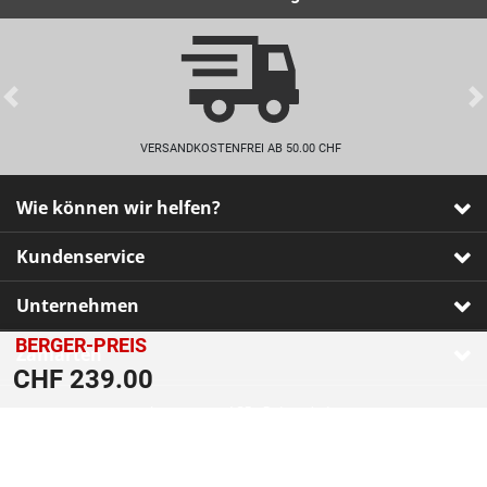
Previous
VERSANDKOSTENFREI AB 50.00 CHF
Wie können wir helfen?
Kundenservice
Unternehmen
BERGER-PREIS
Zahlarten
CHF 239.00
Impressum
•
AGB
•
Datenschutz