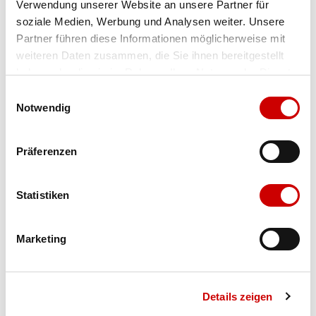
Verwendung unserer Website an unsere Partner für
soziale Medien, Werbung und Analysen weiter. Unsere
Farbe
black/pink
Partner führen diese Informationen möglicherweise mit
weiteren Daten zusammen, die Sie ihnen bereitgestellt
haben oder die sie im Rahmen Ihrer Nutzung der Dienste
Ausgewählt
gesammelt haben.
Grösse
Menge
Einwilligungsauswahl
Notwendig
Verfügbarkeit:
Auf Lager
Präferenzen
IN DEN WARENKORB
Statistiken
Marketing
Bis 17:00 Uhr bestellen: morgen geliefert - ab CHF 50.00
portofrei
Details zeigen