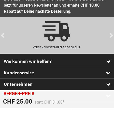
jetzt für unseren Newsletter an und erhalte
CHF 10.00
Rabatt auf Deine nächste Bestellung.
Previous
VERSANDKOSTENFREI AB 50.00 CHF
Wie können wir helfen?
Kundenservice
Unternehmen
BERGER-PREIS
Zahlarten
Preis reduziert von
An
CHF 25.00
statt CHF 31.00
Impressum
•
AGB
•
Datenschutz