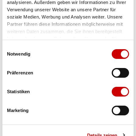
analysieren. Außerdem geben wir Informationen zu Ihrer
Verwendung unserer Website an unsere Partner für
soziale Medien, Werbung und Analysen weiter. Unsere
Farbe
opal blue
Partner führen diese Informationen möglicherweise mit
weiteren Daten zusammen, die Sie ihnen bereitgestellt
haben oder die sie im Rahmen Ihrer Nutzung der Dienste
Ausgewählt
gesammelt haben.
Grösse
Menge
Einwilligungsauswahl
Notwendig
Präferenzen
Verfügbarkeit:
Wähle eine Variante für die Verfügbarkeitsprüfung
Statistiken
IN DEN WARENKORB
Marketing
Bis 17:00 Uhr bestellen: morgen geliefert - ab CHF 50.00
portofrei
Details zeigen