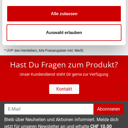
Produktbeschreibung
Alle zulassen
Eigenschaften
Auswahl erlauben
* UVP des Herstellers; Alle Preisangaben inkl. MwSt.
Hast Du Fragen zum Produkt?
Unser Kundendienst steht Dir gerne zur Verfügung
Kontakt
Abonnieren
Bleib über Neuheiten und Aktionen informiert. Melde dich
jetzt für unseren Newsletter an und erhalte
CHF 10.00