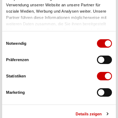
Verwendung unserer Website an unsere Partner für
Farbe
tnf black
soziale Medien, Werbung und Analysen weiter. Unsere
Partner führen diese Informationen möglicherweise mit
weiteren Daten zusammen, die Sie ihnen bereitgestellt
Ausgewählt
haben oder die sie im Rahmen Ihrer Nutzung der Dienste
Grösse
Menge
gesammelt haben.
Einwilligungsauswahl
Notwendig
Verfügbarkeit:
Präferenzen
Wähle eine Variante für die Verfügbarkeitsprüfung
Statistiken
IN DEN WARENKORB
Marketing
Bis 17:00 Uhr bestellen: morgen geliefert - ab CHF 50.00
portofrei
Details zeigen