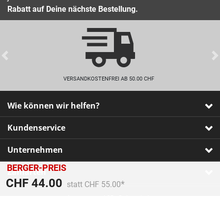
Rabatt auf Deine nächste Bestellung.
Previous
VERSANDKOSTENFREI AB 50.00 CHF
Wie können wir helfen?
Kundenservice
Unternehmen
BERGER-PREIS
Zahlarten
Preis reduziert von
An
CHF 44.00
statt CHF 55.00
Impressum
•
AGB
•
Datenschutz