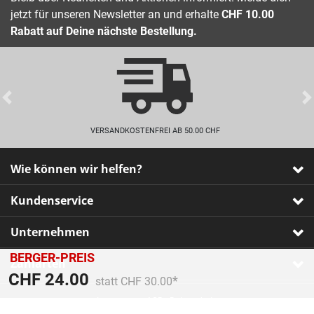
jetzt für unseren Newsletter an und erhalte
CHF 10.00
Rabatt auf Deine nächste Bestellung.
Previous
VERSANDKOSTENFREI AB 50.00 CHF
Wie können wir helfen?
Kundenservice
Unternehmen
BERGER-PREIS
Zahlarten
Preis reduziert von
An
CHF 24.00
statt CHF 30.00
Impressum
•
AGB
•
Datenschutz