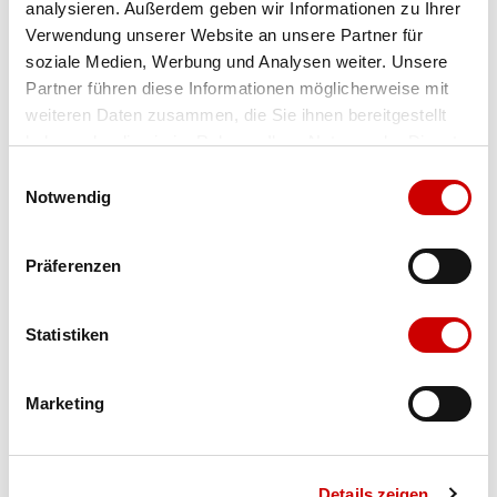
analysieren. Außerdem geben wir Informationen zu Ihrer
Verwendung unserer Website an unsere Partner für
soziale Medien, Werbung und Analysen weiter. Unsere
Farbe
tnf black
Partner führen diese Informationen möglicherweise mit
weiteren Daten zusammen, die Sie ihnen bereitgestellt
haben oder die sie im Rahmen Ihrer Nutzung der Dienste
Ausgewählt
gesammelt haben.
Grösse
Menge
Einwilligungsauswahl
Notwendig
Präferenzen
Verfügbarkeit:
Wähle eine Variante für die Verfügbarkeitsprüfung
Statistiken
IN DEN WARENKORB
Marketing
Bis 17:00 Uhr bestellen: morgen geliefert - ab CHF 50.00
portofrei
Details zeigen