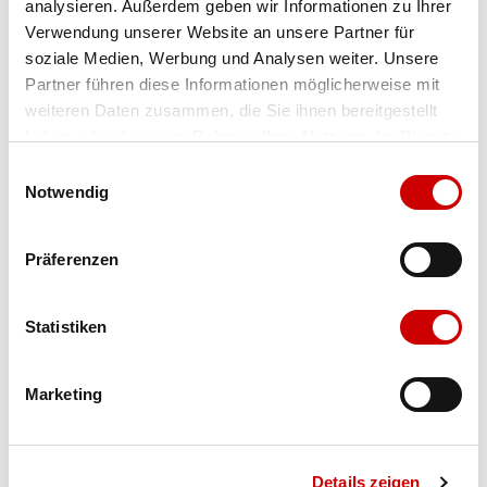
analysieren. Außerdem geben wir Informationen zu Ihrer
Verwendung unserer Website an unsere Partner für
Farbe
granite grey/frost grey
soziale Medien, Werbung und Analysen weiter. Unsere
Partner führen diese Informationen möglicherweise mit
weiteren Daten zusammen, die Sie ihnen bereitgestellt
Ausgewählt
haben oder die sie im Rahmen Ihrer Nutzung der Dienste
gesammelt haben.
Einwilligungsauswahl
Grösse
Menge
Notwendig
Präferenzen
Verfügbarkeit:
Auf Lager
Statistiken
IN DEN WARENKORB
Marketing
Bis 17:00 Uhr bestellen: morgen geliefert - ab CHF 50.00
portofrei
Details zeigen