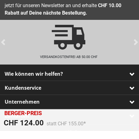
jetzt für unseren Newsletter an und erhalte
CHF 10.00
Rabatt auf Deine nächste Bestellung.
Previous
VERSANDKOSTENFREI AB 50.00 CHF
Wie können wir helfen?
Kundenservice
Unternehmen
BERGER-PREIS
Zahlarten
Preis reduziert von
An
CHF 124.00
statt CHF 155.00
Impressum
•
AGB
•
Datenschutz