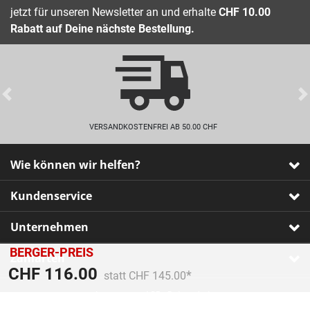
jetzt für unseren Newsletter an und erhalte
CHF 10.00
Rabatt auf Deine nächste Bestellung.
Previous
VERSANDKOSTENFREI AB 50.00 CHF
Wie können wir helfen?
Kundenservice
Unternehmen
BERGER-PREIS
Zahlarten
Preis reduziert von
An
CHF 116.00
statt CHF 145.00
Impressum
•
AGB
•
Datenschutz