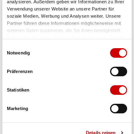
analysieren. Außerdem geben wir Informationen zu Ihrer
Verwendung unserer Website an unsere Partner für
Farbe
shady blue/summit navy
soziale Medien, Werbung und Analysen weiter. Unsere
Partner führen diese Informationen möglicherweise mit
weiteren Daten zusammen, die Sie ihnen bereitgestellt
Ausgewählt
haben oder die sie im Rahmen Ihrer Nutzung der Dienste
gesammelt haben.
Einwilligungsauswahl
Grösse
Menge
Notwendig
Präferenzen
Verfügbarkeit:
Auf Lager
Statistiken
IN DEN WARENKORB
Marketing
Bis 17:00 Uhr bestellen: morgen geliefert - ab CHF 50.00
portofrei
Details zeigen