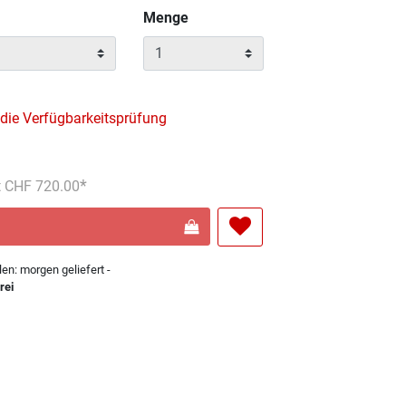
Menge
 die Verfügbarkeitsprüfung
s reduziert von
An
t CHF 720.00
len: morgen geliefert -
rei