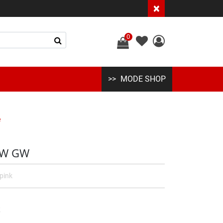
×
0
MODE SHOP
e
 W GW
pink
k