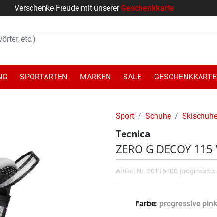
Verschenke Freude mit unserer
Geschenkkarte
NG
SPORTARTEN
MARKEN
SALE
GESCHENKKARTE
Sport
Schuhe
Skischuh
Tecnica
ZERO G DECOY 115
Artikel-Nr.
201T5400-progressive-
Farbe
progressive pin