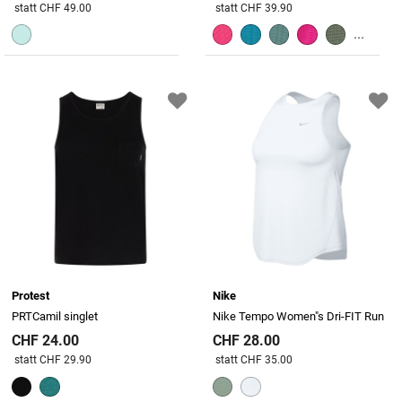
Preis reduziert von
An
Preis reduziert von
An
statt CHF 49.00
statt CHF 39.90
...
Protest
Nike
PRTCamil singlet
Nike Tempo Women"s Dri-FIT Run
CHF 24.00
CHF 28.00
Preis reduziert von
An
Preis reduziert von
An
statt CHF 29.90
statt CHF 35.00