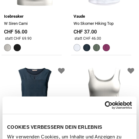
Icebreaker
Vaude
W Siren Cami
Wo Skomer Hiking Top
CHF 56.00
CHF 37.00
Preis reduziert von
An
Preis reduziert von
An
statt CHF 69.90
statt CHF 46.00
COOKIES VERBESSERN DEIN ERLEBNIS
Wir verwenden Cookies, um Inhalte und Anzeigen zu
Vaude
Icebreaker