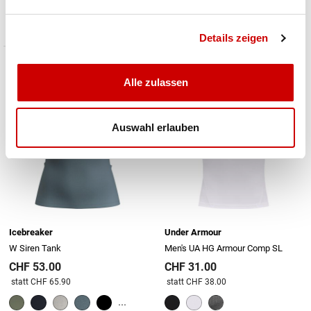
Preis reduziert von
An
statt CHF 40.00
...
Details zeigen
Alle zulassen
Auswahl erlauben
Icebreaker
Under Armour
W Siren Tank
Men's UA HG Armour Comp SL
CHF 53.00
CHF 31.00
Preis reduziert von
An
Preis reduziert von
An
statt CHF 65.90
statt CHF 38.00
...