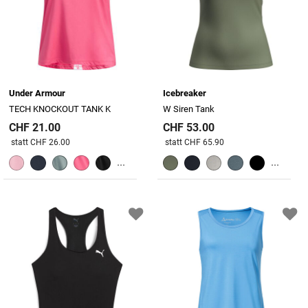
Under Armour
Icebreaker
TECH KNOCKOUT TANK K
W Siren Tank
CHF 21.00
CHF 53.00
Preis reduziert von
An
Preis reduziert von
An
statt CHF 26.00
statt CHF 65.90
...
...