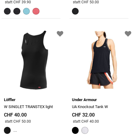
Preis reduziert von
An
Preis reduziert von
An
statt CHF 39.90
statt CHF 50.00
Löffler
Under Armour
W SINGLET TRANSTEX light
UA Knockout Tank W
CHF 40.00
CHF 32.00
Preis reduziert von
An
Preis reduziert von
An
statt CHF 50.00
statt CHF 40.00
...