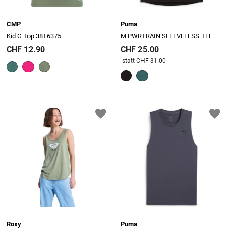
CMP
Puma
Kid G Top 38T6375
M PWRTRAIN SLEEVELESS TEE
CHF 12.90
CHF 25.00
Preis reduziert von
An
statt CHF 31.00
Roxy
Puma