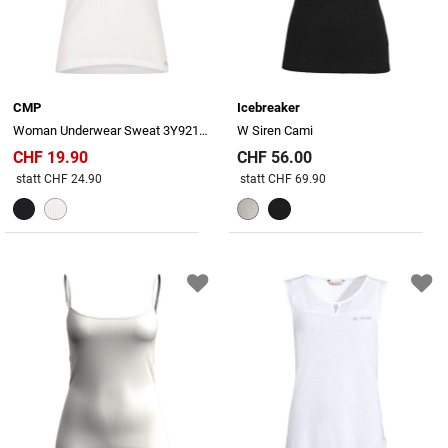
CMP
Icebreaker
Woman Underwear Sweat 3Y92146
W Siren Cami
CHF 19.90
CHF 56.00
Preis reduziert von
An
Preis reduziert von
An
statt CHF 24.90
statt CHF 69.90