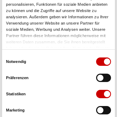
personalisieren, Funktionen für soziale Medien anbieten
Wo Skomer Hiking Top
W Siren Tank
zu können und die Zugriffe auf unsere Website zu
CHF 37.00
CHF 53.00
analysieren. Außerdem geben wir Informationen zu Ihrer
Preis reduziert von
An
Preis reduziert von
An
statt CHF 46.00
statt CHF 65.90
Verwendung unserer Website an unsere Partner für
...
soziale Medien, Werbung und Analysen weiter. Unsere
Partner führen diese Informationen möglicherweise mit
weiteren Daten zusammen, die Sie ihnen bereitgestellt
haben oder die sie im Rahmen Ihrer Nutzung der Dienste
gesammelt haben.
Einwilligungsauswahl
Notwendig
Präferenzen
Statistiken
Maier Sports
Nike
Petra
Nike Tempo Women"s Dri-FIT Sho
Marketing
ab CHF 28.00
CHF 32.00