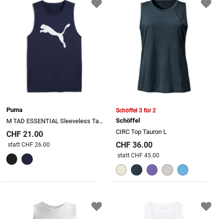
Puma
Schöffel 3 für 2
Schöffel
M TAD ESSENTIAL Sleeveless Tank
CIRC Top Tauron L
CHF 21.00
CHF 36.00
Preis reduziert von
An
statt CHF 26.00
Preis reduziert von
An
statt CHF 45.00