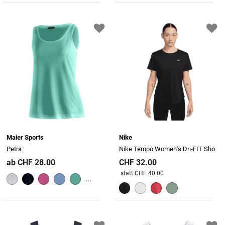
Maier Sports
Nike
Petra
Nike Tempo Women"s Dri-FIT Sho
ab CHF 28.00
CHF 32.00
Preis reduziert von
An
statt CHF 40.00
...