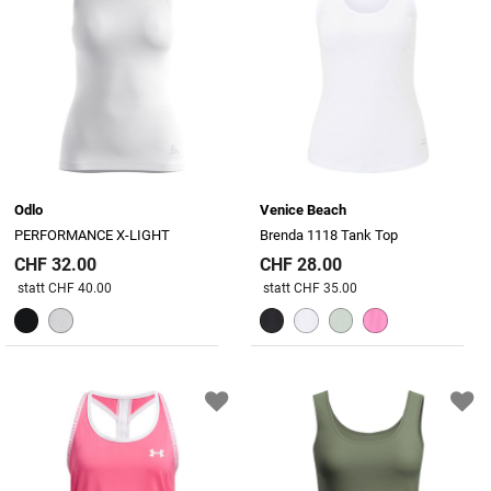
Odlo
Venice Beach
PERFORMANCE X-LIGHT
Brenda 1118 Tank Top
CHF 32.00
CHF 28.00
Preis reduziert von
An
Preis reduziert von
An
statt CHF 40.00
statt CHF 35.00