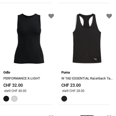
Odlo
Puma
PERFORMANCE X-LIGHT
W TAD ESSENTIAL Racerback Tank
CHF 32.00
CHF 23.00
Preis reduziert von
An
Preis reduziert von
An
statt CHF 40.00
statt CHF 28.00