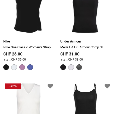
Nike
Under Armour
Nike One Classic Women"s Strappy Dri-Fit
Men's UA HG Armour Comp SL
CHF 28.00
CHF 31.00
Preis reduziert von
An
Preis reduziert von
An
statt CHF 35.00
statt CHF 38.00
-20%