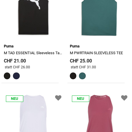
Puma
Puma
M TAD ESSENTIAL Sleeveless Tank
M PWRTRAIN SLEEVELESS TEE
CHF 21.00
CHF 25.00
Preis reduziert von
An
Preis reduziert von
An
statt CHF 26.00
statt CHF 31.00
NEU
NEU