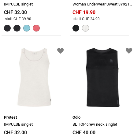
IMPULSE singlet
Woman Underwear Sweat 3Y92146
CHF 32.00
CHF 19.90
Preis reduziert von
An
Preis reduziert von
An
statt CHF 39.90
statt CHF 24.90
Protest
Odlo
IMPULSE singlet
BL TOP crew neck singlet
CHF 32.00
CHF 40.00