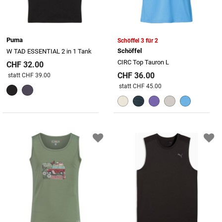
Puma
Schöffel 3 für 2
Schöffel
W TAD ESSENTIAL 2 in 1 Tank
CIRC Top Tauron L
CHF 32.00
CHF 36.00
Preis reduziert von
An
statt CHF 39.00
Preis reduziert von
An
statt CHF 45.00