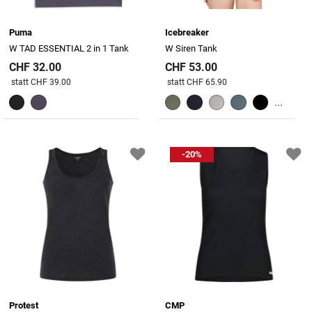
Puma
Icebreaker
W TAD ESSENTIAL 2 in 1 Tank
W Siren Tank
CHF 32.00
CHF 53.00
Preis reduziert von
An
Preis reduziert von
An
statt CHF 39.00
statt CHF 65.90
...
-20%
Protest
CMP