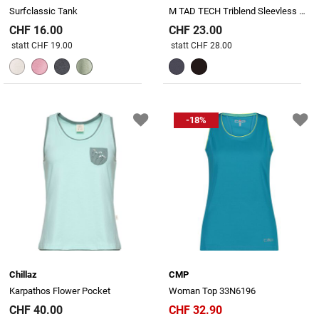
Surfclassic Tank
M TAD TECH Triblend Sleevless Tank
CHF 16.00
CHF 23.00
Preis reduziert von
An
Preis reduziert von
An
statt CHF 19.00
statt CHF 28.00
-18%
Chillaz
CMP
Karpathos Flower Pocket
Woman Top 33N6196
CHF 40.00
CHF 32.90