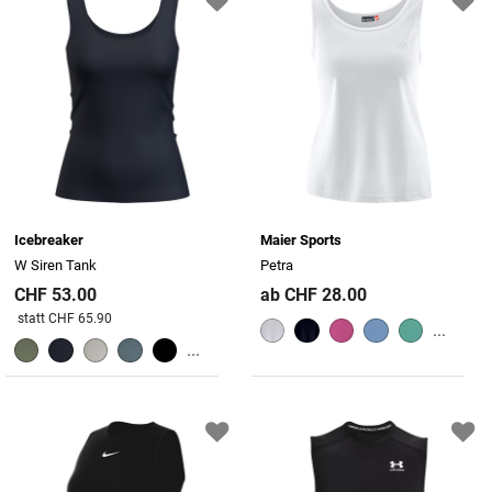
Icebreaker
Maier Sports
W Siren Tank
Petra
CHF 53.00
ab CHF 28.00
Preis reduziert von
An
statt CHF 65.90
...
...