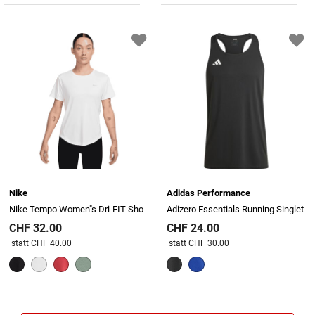
Nike
Adidas Performance
Nike Tempo Women"s Dri-FIT Sho
Adizero Essentials Running Singlet
CHF 32.00
CHF 24.00
Preis reduziert von
An
Preis reduziert von
An
statt CHF 40.00
statt CHF 30.00