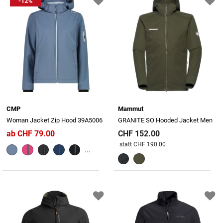
-12%
CMP
Mammut
Woman Jacket Zip Hood 39A5006
GRANITE SO Hooded Jacket Men
ab CHF 79.00
CHF 152.00
Preis reduziert von
An
statt CHF 190.00
...