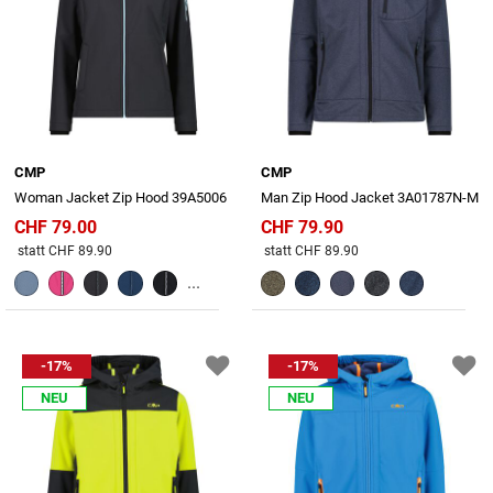
CMP
CMP
Woman Jacket Zip Hood 39A5006
Man Zip Hood Jacket 3A01787N-M
CHF 79.00
CHF 79.90
Preis reduziert von
An
Preis reduziert von
An
statt CHF 89.90
statt CHF 89.90
...
-17%
-17%
NEU
NEU