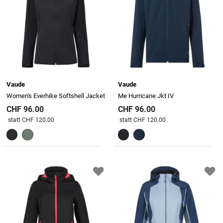
Vaude
Vaude
Women's Everhike Softshell Jacket
Me Hurricane Jkt IV
CHF 96.00
CHF 96.00
Preis reduziert von
An
Preis reduziert von
An
statt CHF 120.00
statt CHF 120.00