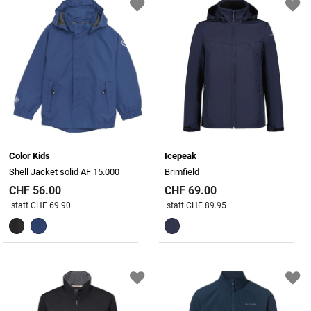
Color Kids
Icepeak
Shell Jacket solid AF 15.000
Brimfield
CHF 56.00
CHF 69.00
Preis reduziert von
An
Preis reduziert von
An
statt CHF 69.90
statt CHF 89.95