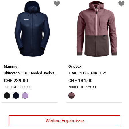
Mammut
Ortovox
Ultimate VII SO Hooded Jacket Women
TRAD PLUS JACKET W
CHF 239.00
CHF 184.00
Preis reduziert von
An
Preis reduziert von
An
statt CHF 300.00
statt CHF 229.90
Weitere Ergebnisse