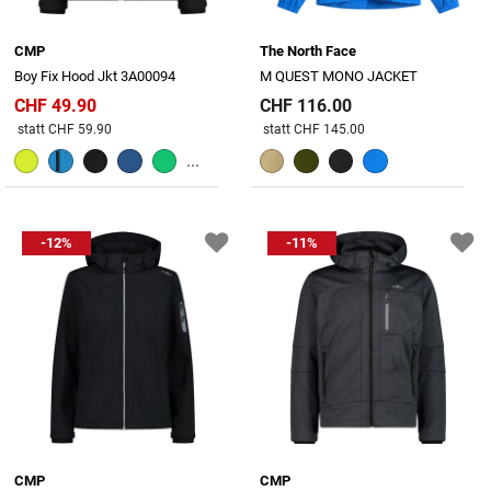
CMP
The North Face
Boy Fix Hood Jkt 3A00094
M QUEST MONO JACKET
CHF 49.90
CHF 116.00
Preis reduziert von
An
Preis reduziert von
An
statt CHF 59.90
statt CHF 145.00
...
-12%
-11%
CMP
CMP