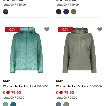
Preis reduziert von
An
Preis reduziert von
An
statt CHF 155.00
statt CHF 190.00
-20%
-20%
CMP
CMP
Woman Jacket Fix Hood 35A5656
Woman Jacket Zip Hood 36A5606
CHF 79.90
CHF 79.90
Preis reduziert von
An
Preis reduziert von
An
statt CHF 99.90
statt CHF 99.90