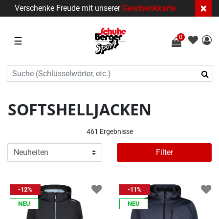
×
Verschenke Freude mit unserer
Geschenkkarte
0
☰
SOFTSHELLJACKEN
461 Ergebnisse
Filter
-12%
-11%
NEU
NEU