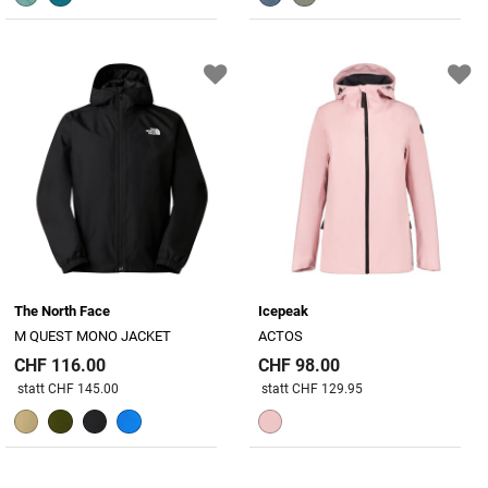
The North Face
Icepeak
M QUEST MONO JACKET
ACTOS
CHF 116.00
CHF 98.00
Preis reduziert von
An
Preis reduziert von
An
statt CHF 145.00
statt CHF 129.95