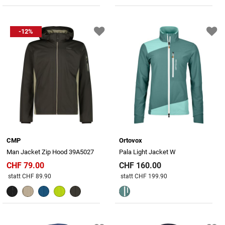
-12%
CMP
Ortovox
Man Jacket Zip Hood 39A5027
Pala Light Jacket W
CHF 79.00
CHF 160.00
Preis reduziert von
An
Preis reduziert von
An
statt CHF 89.90
statt CHF 199.90