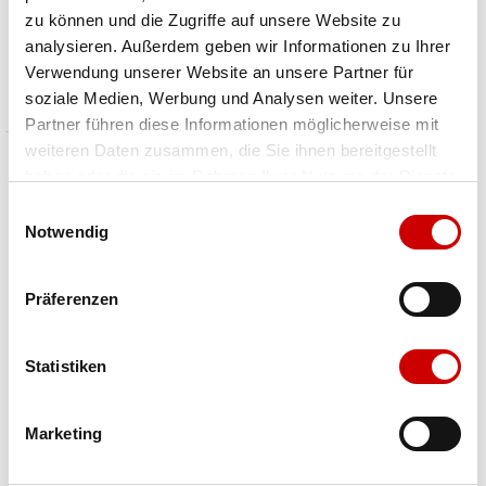
zu können und die Zugriffe auf unsere Website zu
GRANITE SO Hooded Jacket Men
Woman Jacket Zip Hood 36A5606
analysieren. Außerdem geben wir Informationen zu Ihrer
CHF 152.00
CHF 79.90
Verwendung unserer Website an unsere Partner für
Preis reduziert von
An
Preis reduziert von
An
statt CHF 190.00
statt CHF 99.90
soziale Medien, Werbung und Analysen weiter. Unsere
Partner führen diese Informationen möglicherweise mit
weiteren Daten zusammen, die Sie ihnen bereitgestellt
haben oder die sie im Rahmen Ihrer Nutzung der Dienste
-12%
gesammelt haben.
Einwilligungsauswahl
Notwendig
Präferenzen
Statistiken
Ortovox
CMP
Marketing
SECEDA SOFTSHELL JACKET W
Woman Jacket Zip Hood 39A5016M
CHF 240.00
CHF 79.00