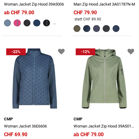
Woman Jacket Zip Hood 39A5006
Man Zip Hood Jacket 3A01787N-M
ab CHF 79.00
CHF 79.90
Preis reduziert von
An
statt CHF 89.90
...
-22%
-12%
CMP
CMP
Woman Jacket 36E6606
Woman Jacket Zip Hood 39A5016M
CHF 69.90
ab CHF 79.00