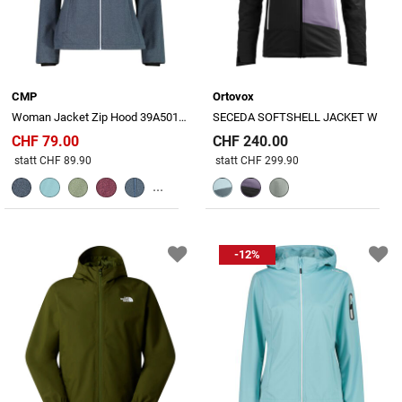
CMP
Ortovox
Woman Jacket Zip Hood 39A5016M
SECEDA SOFTSHELL JACKET W
CHF 79.00
CHF 240.00
Preis reduziert von
An
Preis reduziert von
An
statt CHF 89.90
statt CHF 299.90
...
-12%