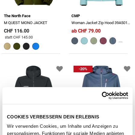
The North Face
CMP
M QUEST MONO JACKET
Woman Jacket Zip Hood 39A5016M
CHF 116.00
ab CHF 79.00
Preis reduziert von
An
statt CHF 145.00
...
-20%
COOKIES VERBESSERN DEIN ERLEBNIS
Wir verwenden Cookies, um Inhalte und Anzeigen zu
personalisieren, Funktionen für soziale Medien anbieten
Mammut
CMP