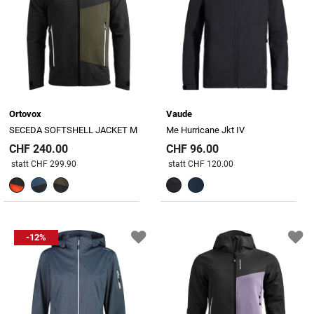
Ortovox
Vaude
SECEDA SOFTSHELL JACKET M
Me Hurricane Jkt IV
CHF 240.00
CHF 96.00
Preis reduziert von
An
Preis reduziert von
An
statt CHF 299.90
statt CHF 120.00
-12%