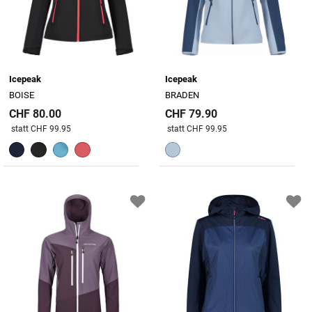
Icepeak
Icepeak
BOISE
BRADEN
CHF 80.00
CHF 79.90
Preis reduziert von
An
Preis reduziert von
An
statt CHF 99.95
statt CHF 99.95