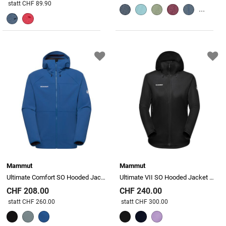
Preis reduziert von
An
statt CHF 89.90
...
Mammut
Mammut
Ultimate Comfort SO Hooded Jacket Men
Ultimate VII SO Hooded Jacket Women
CHF 208.00
CHF 240.00
Preis reduziert von
An
Preis reduziert von
An
statt CHF 260.00
statt CHF 300.00