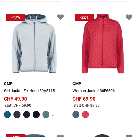
-17%
-22%
CMP
CMP
Girl Jacket Fix Hood 39A5115
Woman Jacket 36E6606
CHF 49.90
CHF 69.90
Preis reduziert von
An
Preis reduziert von
An
statt CHF 59.90
statt CHF 89.90
...