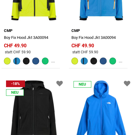
CMP
CMP
Boy Fix Hood Jkt 3A00094
Boy Fix Hood Jkt 3A00094
CHF 49.90
CHF 49.90
Preis reduziert von
An
Preis reduziert von
An
statt CHF 59.90
statt CHF 59.90
...
...
-18%
NEU
NEU