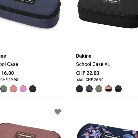
ine
Dakine
ool Case
School Case XL
 16.00
CHF 22.00
 reduziert von
An
Preis reduziert von
An
t CHF 19.90
statt CHF 26.90
...