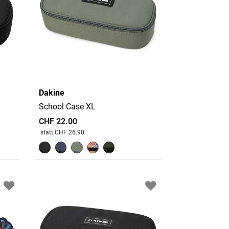
Dakine
School Case XL
CHF 22.00
Preis reduziert von
An
statt CHF 26.90