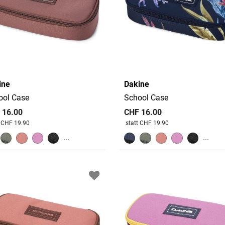
ine
Dakine
ool Case
School Case
 16.00
CHF 16.00
 reduziert von
An
Preis reduziert von
An
t CHF 19.90
statt CHF 19.90
...
...