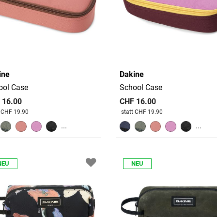
ine
Dakine
ool Case
School Case
 16.00
CHF 16.00
 reduziert von
An
Preis reduziert von
An
t CHF 19.90
statt CHF 19.90
...
...
NEU
NEU