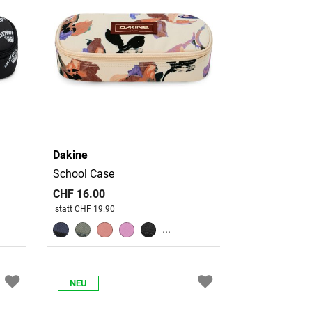
Dakine
School Case
CHF 16.00
Preis reduziert von
An
statt CHF 19.90
...
NEU