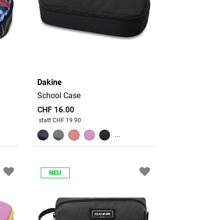
Dakine
School Case
CHF 16.00
Preis reduziert von
An
statt CHF 19.90
...
NEU