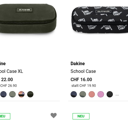
aschen
t verfeinert von Kategorie: Etuis
ine
Dakine
ool Case XL
School Case
 22.00
CHF 16.00
 reduziert von
An
Preis reduziert von
An
t CHF 26.90
statt CHF 19.90
...
NEU
NEU