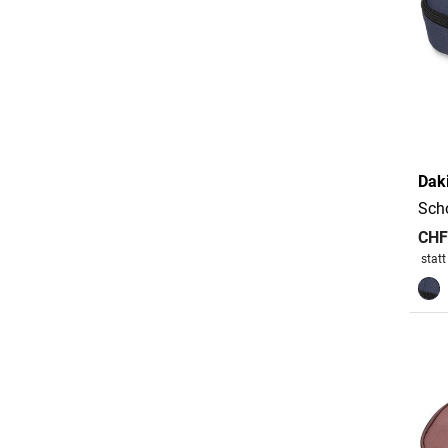
Dak
Sch
CHF
Preis
stat