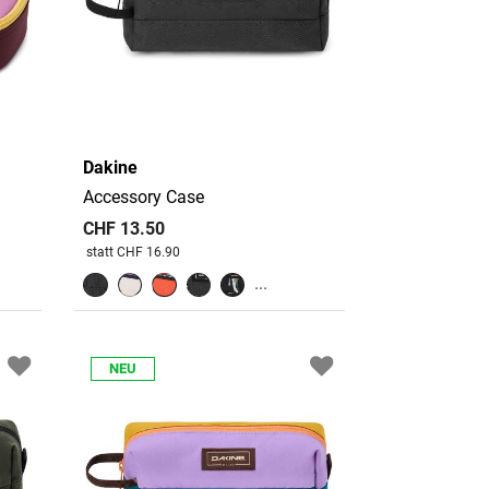
Dakine
Accessory Case
CHF 13.50
Preis reduziert von
An
statt CHF 16.90
...
NEU