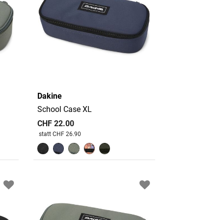
Dakine
School Case XL
CHF 22.00
Preis reduziert von
An
statt CHF 26.90