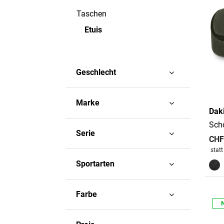
Taschen
Verfeinern durch Kategorie: T
Ausgewählt Derzei
Etuis
Geschlecht
Marke
Dak
Sch
Serie
CHF
Preis
stat
Sportarten
Farbe