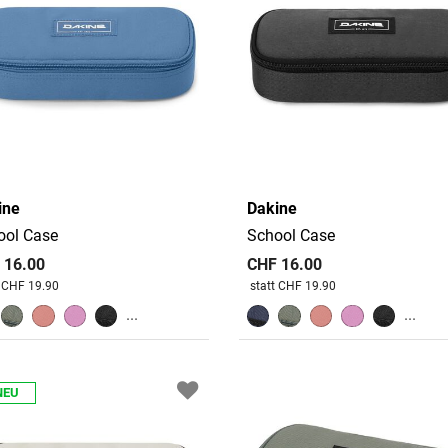
ine
Dakine
ool Case
School Case
 16.00
CHF 16.00
 reduziert von
An
Preis reduziert von
An
t CHF 19.90
statt CHF 19.90
...
...
NEU