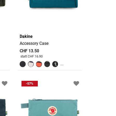
Dakine
Accessory Case
CHF 13.50
Preis reduziert von
An
statt CHF 16.90
...
-57%