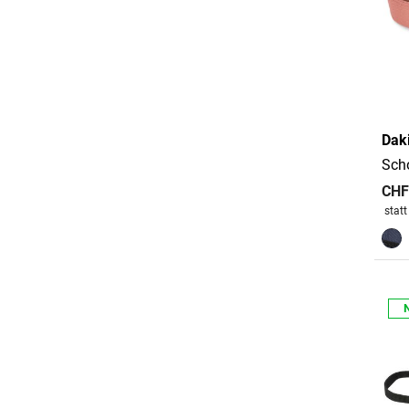
Dak
Sch
CHF
Preis
stat