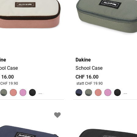
ine
Dakine
ool Case
School Case
 16.00
CHF 16.00
 reduziert von
An
Preis reduziert von
An
t CHF 19.90
statt CHF 19.90
...
...