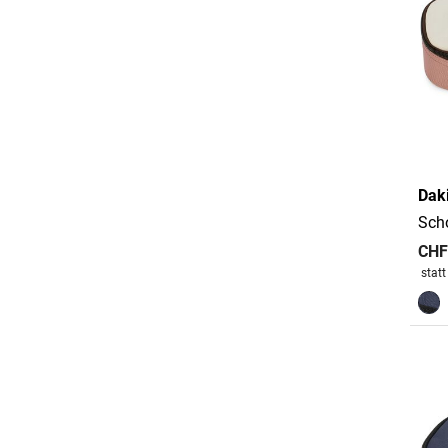
Dak
Sch
CHF
Preis
stat