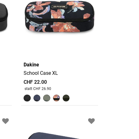
Dakine
School Case XL
CHF 22.00
Preis reduziert von
An
statt CHF 26.90