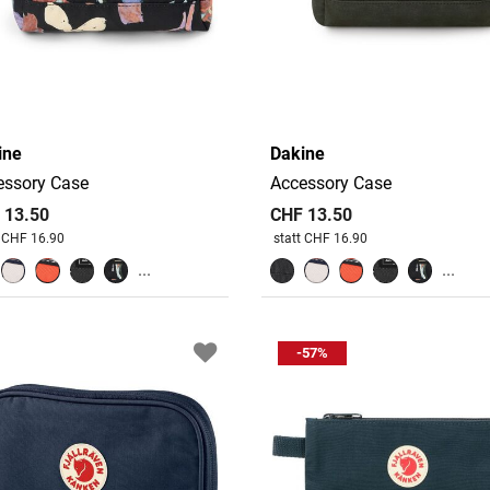
ine
Dakine
essory Case
Accessory Case
 13.50
CHF 13.50
 reduziert von
An
Preis reduziert von
An
t CHF 16.90
statt CHF 16.90
...
...
-57%