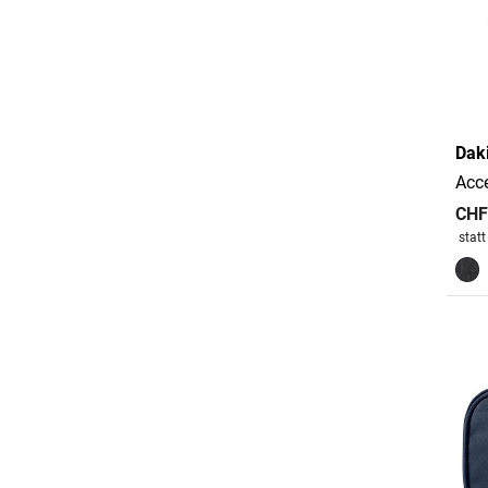
Dak
Acc
CHF
Preis
stat