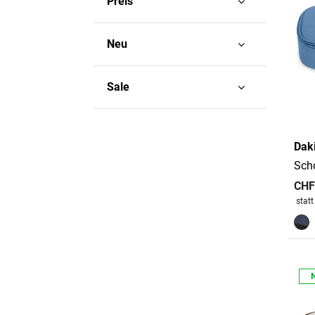
Preis
Neu
Sale
Dak
Sch
CHF
Preis
stat