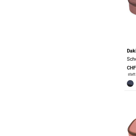
Dak
Sch
CHF
Preis
stat