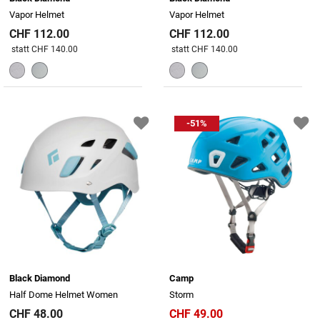
Vapor Helmet
Vapor Helmet
CHF 112.00
CHF 112.00
Preis reduziert von
An
Preis reduziert von
An
statt CHF 140.00
statt CHF 140.00
-51%
Black Diamond
Camp
Half Dome Helmet Women
Storm
CHF 48.00
CHF 49.00