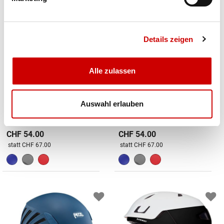
Details zeigen
Alle zulassen
Auswahl erlauben
Petzl
Petzl
Boreo
Boreo
CHF 54.00
CHF 54.00
Preis reduziert von
An
Preis reduziert von
An
statt CHF 67.00
statt CHF 67.00