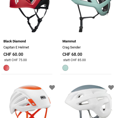
Black Diamond
Mammut
Capitan E Helmet
Crag Sender
CHF 60.00
CHF 68.00
Preis reduziert von
An
Preis reduziert von
An
statt CHF 75.00
statt CHF 85.00