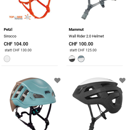
Petzl
Mammut
Sirocco
Wall Rider 2.0 Helmet
CHF 104.00
CHF 100.00
Preis reduziert von
An
Preis reduziert von
An
statt CHF 130.00
statt CHF 125.00