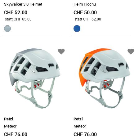
Skywalker 3.0 Helmet
Helm Picchu
CHF 52.00
CHF 50.00
Preis reduziert von
An
Preis reduziert von
An
statt CHF 65.00
statt CHF 62.00
Petzl
Petzl
Meteor
Meteor
CHF 76.00
CHF 76.00