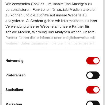
Wir verwenden Cookies, um Inhalte und Anzeigen zu
personalisieren, Funktionen für soziale Medien anbieten
zu können und die Zugriffe auf unsere Website zu
analysieren. Außerdem geben wir Informationen zu Ihrer
Verwendung unserer Website an unsere Partner für
soziale Medien, Werbung und Analysen weiter. Unsere
Partner führen diese Informationen möglicherweise mit
weiteren Daten zusammen, die Sie ihnen bereitgestellt
haben oder die sie im Rahmen Ihrer Nutzung der Dienste
gesammelt haben.
Einwilligungsauswahl
Notwendig
Black Diamond
Mammut
CAPITAN E HELMET
Haute Route Helmet
Präferenzen
CHF 60.00
CHF 120.00
Preis reduziert von
An
Preis reduziert von
An
statt CHF 75.00
statt CHF 150.00
Statistiken
Marketing