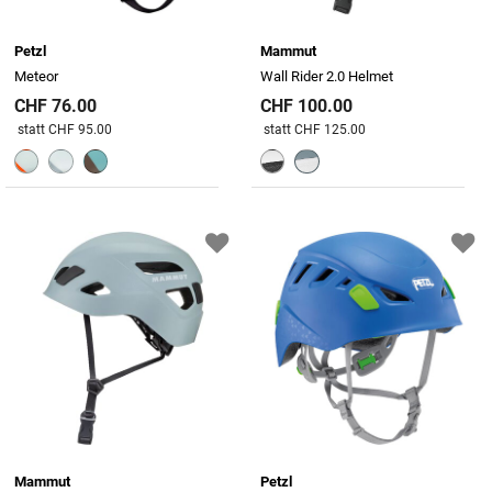
Petzl
Mammut
Meteor
Wall Rider 2.0 Helmet
CHF 76.00
CHF 100.00
Preis reduziert von
An
Preis reduziert von
An
statt CHF 95.00
statt CHF 125.00
Mammut
Petzl