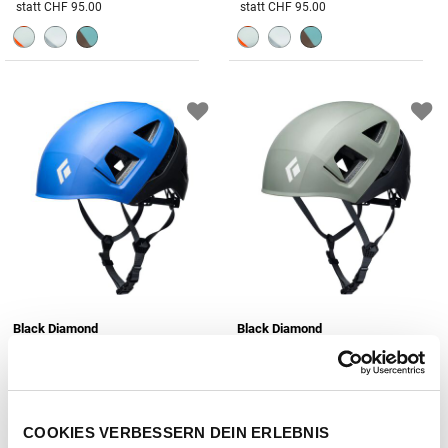
Preis reduziert von
An
Preis reduziert von
An
statt CHF 95.00
statt CHF 95.00
Black Diamond
Black Diamond
CAPITAN E HELMET
CAPITAN E HELMET
CHF 60.00
CHF 60.00
Preis reduziert von
An
Preis reduziert von
An
statt CHF 75.00
statt CHF 75.00
COOKIES VERBESSERN DEIN ERLEBNIS