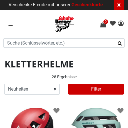
×
Verschenke Freude mit unserer
Geschenkkarte
0
☰
KLETTERHELME
28 Ergebnisse
Filter