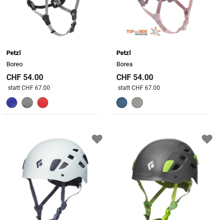
Petzl
Petzl
Boreo
Borea
CHF 54.00
CHF 54.00
Preis reduziert von
An
Preis reduziert von
An
statt CHF 67.00
statt CHF 67.00