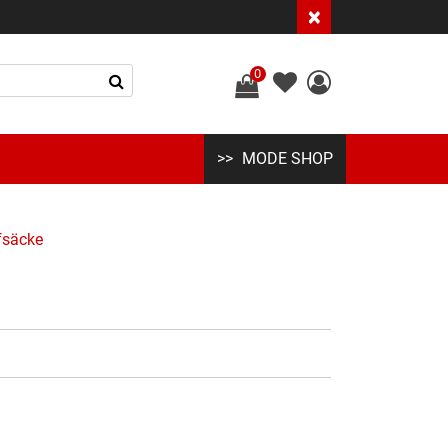
×
0
MODE SHOP
fsäcke