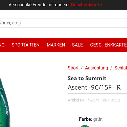
Verschenke Freude mit unserer
Geschenkkarte
NG
SPORTARTEN
MARKEN
SALE
GESCHENKKARTE
Sport
Ausrüstung
Schla
Sea to Summit
Ascent -9C/15F - R
Artikel-Nr.
192476-1081-3502
Farbe
grün