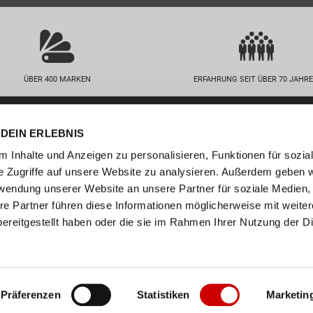
ÜBER 400 MARKEN
ERFAHRUNG SEIT ÜBER 70 JAHR
nservice
Unternehmen
DEIN ERLEBNIS
FAQs
Standorte
 Inhalte und Anzeigen zu personalisieren, Funktionen für sozia
abelle
Job / Karriere
e Zugriffe auf unsere Website zu analysieren. Außerdem geben w
en
Über uns
rwendung unserer Website an unsere Partner für soziale Medien
n
Events
re Partner führen diese Informationen möglicherweise mit weite
ereitgestellt haben oder die sie im Rahmen Ihrer Nutzung der D
ollect
er
Präferenzen
Statistiken
Marketin