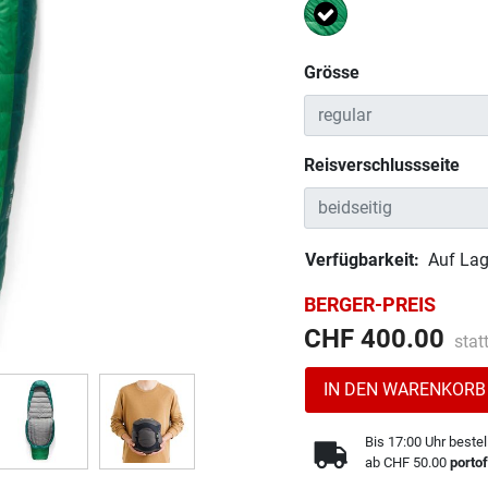
Ausgewählt
Grösse
Reisverschlussseite
Verfügbarkeit:
Auf Lag
BERGER-PREIS
Prei
CHF 400.00
stat
IN DEN WARENKORB
Bis 17:00 Uhr bestel
ab CHF 50.00
portof