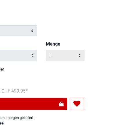
Menge
er
s reduziert von
An
t CHF 499.95
len: morgen geliefert -
rei