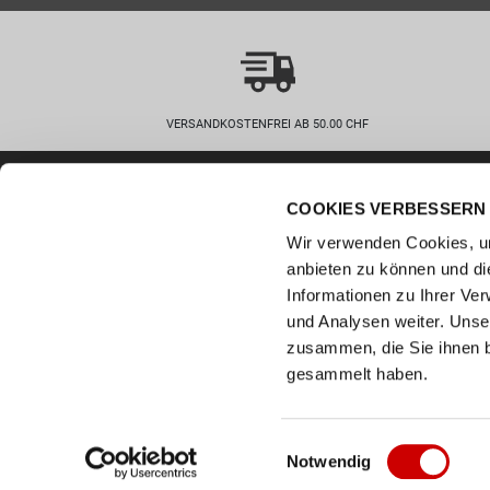
VERSANDKOSTENFREI AB 50.00 CHF
Wie können wir helfen?
Kunde
COOKIES VERBESSERN 
0800 237 437
Hilfe & 
info@bergerschuhe.ch
Wir verwenden Cookies, um
Grössent
Standorte
anbieten zu können und di
Zahlart
Social Media
Informationen zu Ihrer Ve
Retoure
und Analysen weiter. Unse
Facebook
zusammen, die Sie ihnen b
Click & C
Instagram
gesammelt haben.
Newslett
Youtube
LinkedIn
Einwilligungsauswahl
Notwendig