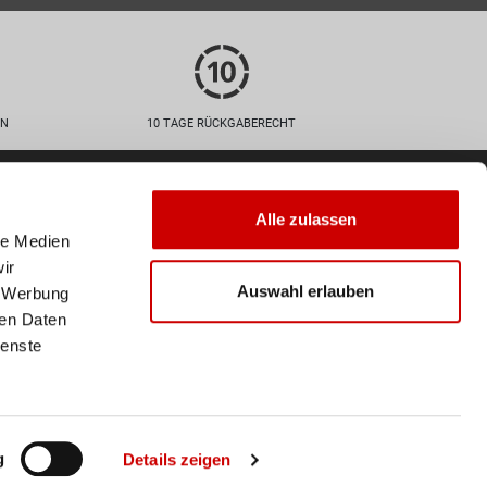
EN
10 TAGE RÜCKGABERECHT
Zahlarten
Alle zulassen
le Medien
ir
Auswahl erlauben
, Werbung
ren Daten
Versand
ienste
Deine Bestellung wird mit der
Schweizer Post versendet. Ab
einem Einkaufswert von 50
CHF ist der Versand
innerhalb der Schweiz
g
Details zeigen
kostenlos.