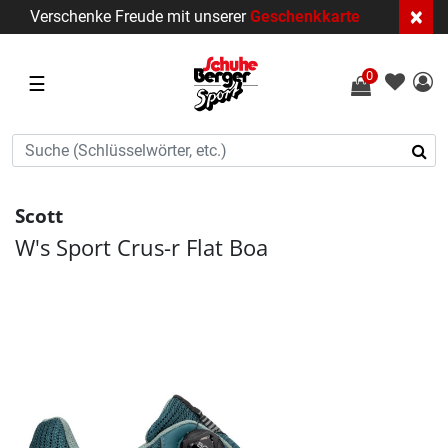
×
Verschenke Freude mit unserer
Geschenkkarte
0
☰
Scott
W's Sport Crus-r Flat Boa