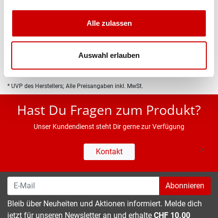
Produktbeschreibung
Alle zulassen
Eigenschaften
Auswahl erlauben
* UVP des Herstellers; Alle Preisangaben inkl. MwSt.
Hast Du Fragen zum Produkt?
Unser Kundendienst steht Dir gerne zur Verfügung
Kontakt
Abonnieren
Bleib über Neuheiten und Aktionen informiert. Melde dich
jetzt für unseren Newsletter an und erhalte
CHF 10.00