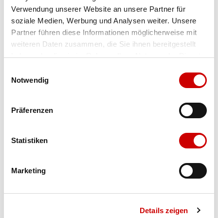
Verwendung unserer Website an unsere Partner für
Farbe
petrol blue/mint green
soziale Medien, Werbung und Analysen weiter. Unsere
Partner führen diese Informationen möglicherweise mit
weiteren Daten zusammen, die Sie ihnen bereitgestellt
Ausgewählt
haben oder die sie im Rahmen Ihrer Nutzung der Dienste
Grösse
Menge
gesammelt haben.
Einwilligungsauswahl
Notwendig
Verfügbarkeit:
Präferenzen
Wähle eine Variante für die Verfügbarkeitsprüfung
Statistiken
IN DEN WARENKORB
Marketing
Bis 17:00 Uhr bestellen: morgen geliefert - ab CHF 50.00
portofrei
Details zeigen