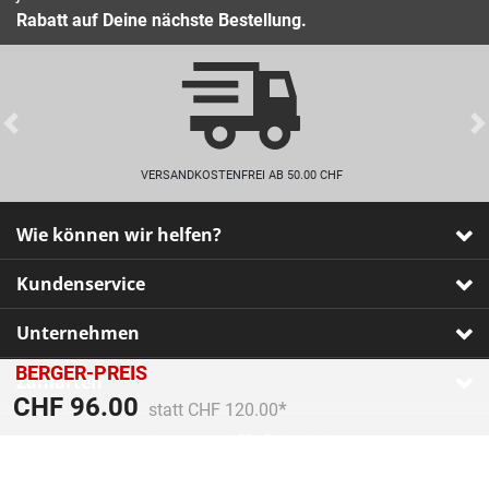
Rabatt auf Deine nächste Bestellung.
Previous
VERSANDKOSTENFREI AB 50.00 CHF
Wie können wir helfen?
Kundenservice
Unternehmen
BERGER-PREIS
Zahlarten
Preis reduziert von
An
CHF 96.00
statt CHF 120.00
Impressum
•
AGB
•
Datenschutz