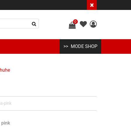
×
0
MODE SHOP
chuhe
ss-pink
 pink