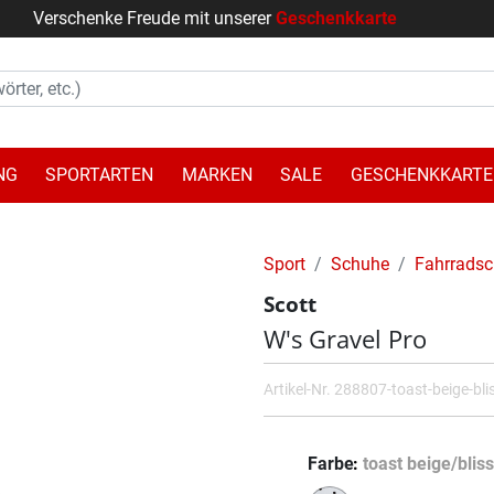
Verschenke Freude mit unserer
Geschenkkarte
NG
SPORTARTEN
MARKEN
SALE
GESCHENKKARTE
Sport
Schuhe
Fahrrads
Scott
W's Gravel Pro
Artikel-Nr.
288807-toast-beige-bli
Farbe
toast beige/bliss