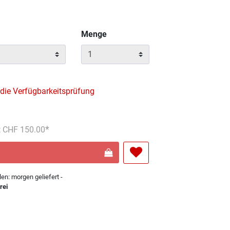
Menge
 die Verfügbarkeitsprüfung
s reduziert von
An
t CHF 150.00
len: morgen geliefert -
rei