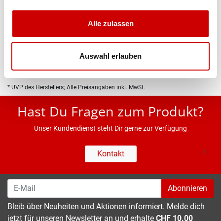
Produktbeschreibung
Alle zulassen
Eigenschaften
Auswahl erlauben
* UVP des Herstellers; Alle Preisangaben inkl. MwSt.
Hast Du Fragen zum Produkt?
Unser Kundendienst steht Dir gerne zur Verfügung
Kontakt
Abonnieren
Bleib über Neuheiten und Aktionen informiert. Melde dich
jetzt für unseren Newsletter an und erhalte
CHF 10.00