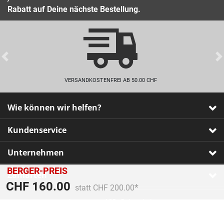
Rabatt auf Deine nächste Bestellung.
Previous
VERSANDKOSTENFREI AB 50.00 CHF
Wie können wir helfen?
Kundenservice
Unternehmen
BERGER-PREIS
Zahlarten
Preis reduziert von
An
CHF 160.00
statt CHF 200.00
Impressum
•
AGB
•
Datenschutz