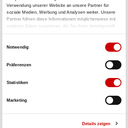
Verwendung unserer Website an unsere Partner für
Farbe
black/yellow
soziale Medien, Werbung und Analysen weiter. Unsere
Partner führen diese Informationen möglicherweise mit
weiteren Daten zusammen, die Sie ihnen bereitgestellt
Ausgewählt
haben oder die sie im Rahmen Ihrer Nutzung der Dienste
Grösse
Menge
gesammelt haben.
Einwilligungsauswahl
Notwendig
Verfügbarkeit:
Präferenzen
Wähle eine Variante für die Verfügbarkeitsprüfung
Statistiken
IN DEN WARENKORB
Marketing
Bis 17:00 Uhr bestellen: morgen geliefert - ab CHF 50.00
portofrei
Details zeigen