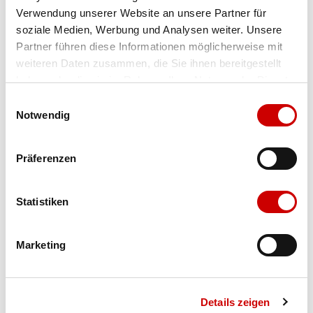
Verwendung unserer Website an unsere Partner für
Farbe
ceramic/baltic
soziale Medien, Werbung und Analysen weiter. Unsere
Partner führen diese Informationen möglicherweise mit
weiteren Daten zusammen, die Sie ihnen bereitgestellt
Ausgewählt
haben oder die sie im Rahmen Ihrer Nutzung der Dienste
Grösse
Menge
gesammelt haben.
Einwilligungsauswahl
Notwendig
Verfügbarkeit:
Präferenzen
Wähle eine Variante für die Verfügbarkeitsprüfung
Statistiken
IN DEN WARENKORB
Marketing
Bis 17:00 Uhr bestellen: morgen geliefert - ab CHF 50.00
portofrei
Details zeigen