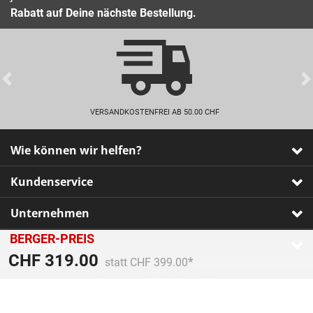
Rabatt auf Deine nächste Bestellung.
Previous
VERSANDKOSTENFREI AB 50.00 CHF
Wie können wir helfen?
Kundenservice
Unternehmen
BERGER-PREIS
Zahlarten
Preis reduziert von
An
CHF 319.00
statt CHF 399.00
Impressum
•
AGB
•
Datenschutz