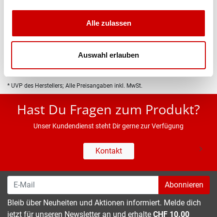
Produktbeschreibung
Alle zulassen
Eigenschaften
Auswahl erlauben
* UVP des Herstellers; Alle Preisangaben inkl. MwSt.
Hast Du Fragen zum Produkt?
Unser Kundendienst steht Dir gerne zur Verfügung
Kontakt
Abonnieren
Bleib über Neuheiten und Aktionen informiert. Melde dich
jetzt für unseren Newsletter an und erhalte
CHF 10.00