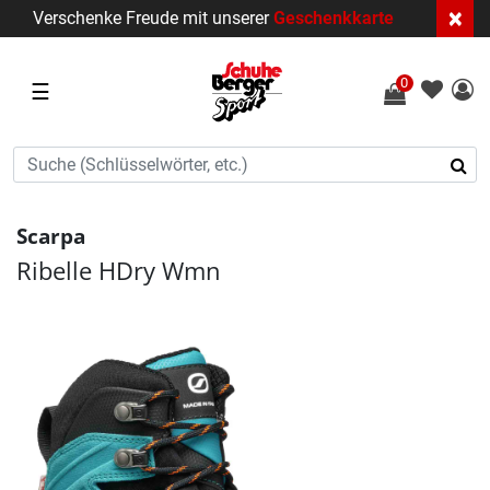
×
Verschenke Freude mit unserer
Geschenkkarte
0
☰
Scarpa
Ribelle HDry Wmn