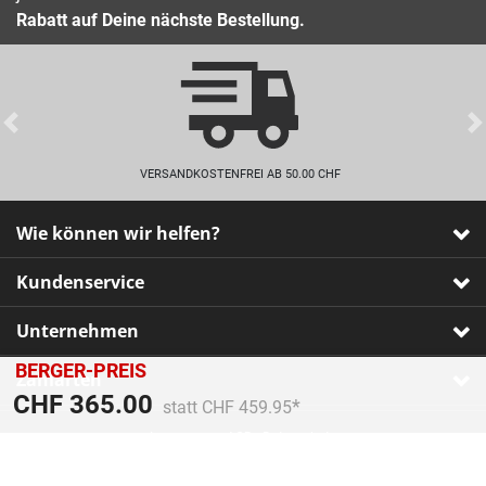
Rabatt auf Deine nächste Bestellung.
Previous
VERSANDKOSTENFREI AB 50.00 CHF
Wie können wir helfen?
Kundenservice
Unternehmen
BERGER-PREIS
Zahlarten
Preis reduziert von
An
CHF 365.00
statt CHF 459.95
Impressum
•
AGB
•
Datenschutz