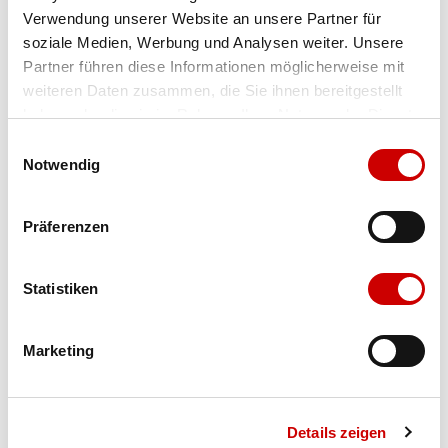
Verwendung unserer Website an unsere Partner für
Farbe
tonic
soziale Medien, Werbung und Analysen weiter. Unsere
Partner führen diese Informationen möglicherweise mit
weiteren Daten zusammen, die Sie ihnen bereitgestellt
Ausgewählt
haben oder die sie im Rahmen Ihrer Nutzung der Dienste
Grösse
Grössentabelle
Menge
gesammelt haben.
Einwilligungsauswahl
Notwendig
Verfügbarkeit:
Präferenzen
Wähle eine Variante für die Verfügbarkeitsprüfung
Statistiken
IN DEN WARENKORB
Marketing
Bis 17:00 Uhr bestellen: morgen geliefert - ab CHF 50.00
portofrei
Details zeigen