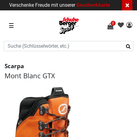
×
Verschenke Freude mit unserer
Geschenkkarte
0
☰
Scarpa
Mont Blanc GTX