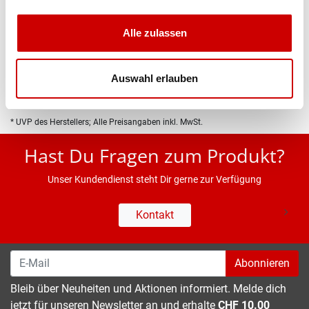
Produktbeschreibung
Alle zulassen
Eigenschaften
Auswahl erlauben
* UVP des Herstellers; Alle Preisangaben inkl. MwSt.
Hast Du Fragen zum Produkt?
Unser Kundendienst steht Dir gerne zur Verfügung
Kontakt
Abonnieren
Bleib über Neuheiten und Aktionen informiert. Melde dich
jetzt für unseren Newsletter an und erhalte
CHF 10.00