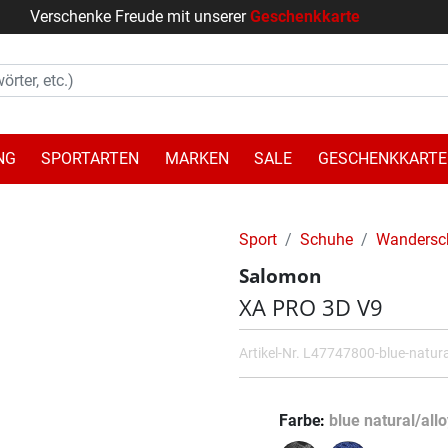
Verschenke Freude mit unserer
Geschenkkarte
NG
SPORTARTEN
MARKEN
SALE
GESCHENKKARTE
Sport
Schuhe
Wandersc
Salomon
XA PRO 3D V9
Artikel-Nr.
L47747800-blue-natural
Farbe
blue natural/allo