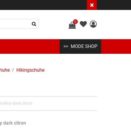
×
0
MODE SHOP
huhe
Hikingschuhe
-alloy-dark-citron
y dark citron