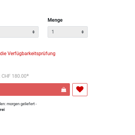
Menge
 die Verfügbarkeitsprüfung
s reduziert von
An
t CHF 180.00
len: morgen geliefert -
rei