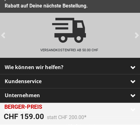
Rabatt auf Deine nächste Bestellung.
Previous
VERSANDKOSTENFREI AB 50.00 CHF
Wie können wir helfen?
Kundenservice
Unternehmen
BERGER-PREIS
Zahlarten
Preis reduziert von
An
CHF 159.00
statt CHF 200.00
Impressum
•
AGB
•
Datenschutz