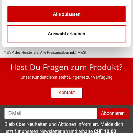
Produktbeschreibung
Alle zulassen
Eigenschaften
Auswahl erlauben
* UVP des Herstellers; Alle Preisangaben inkl. MwSt.
Hast Du Fragen zum Produkt?
Unser Kundendienst steht Dir gerne zur Verfügung
Kontakt
Abonnieren
Bleib über Neuheiten und Aktionen informiert. Melde dich
jetzt für unseren Newsletter an und erhalte
CHF 10.00