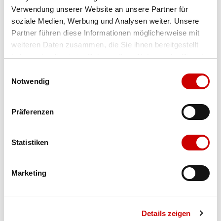
Verwendung unserer Website an unsere Partner für
Farbe
plum kitten/black/gull
soziale Medien, Werbung und Analysen weiter. Unsere
Partner führen diese Informationen möglicherweise mit
weiteren Daten zusammen, die Sie ihnen bereitgestellt
Ausgewählt
haben oder die sie im Rahmen Ihrer Nutzung der Dienste
Grösse
Menge
gesammelt haben.
Einwilligungsauswahl
Notwendig
Verfügbarkeit:
Präferenzen
Wähle eine Variante für die Verfügbarkeitsprüfung
Statistiken
IN DEN WARENKORB
Marketing
Bis 17:00 Uhr bestellen: morgen geliefert - ab CHF 50.00
portofrei
Details zeigen