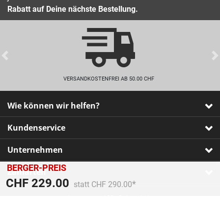
Rabatt auf Deine nächste Bestellung.
Previous
VERSANDKOSTENFREI AB 50.00 CHF
Wie können wir helfen?
Kundenservice
Unternehmen
BERGER-PREIS
Zahlarten
Preis reduziert von
An
CHF 229.00
statt CHF 290.00
Impressum
•
AGB
•
Datenschutz