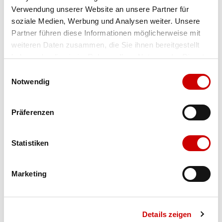
Verwendung unserer Website an unsere Partner für
Farbe
onyx/black
soziale Medien, Werbung und Analysen weiter. Unsere
Partner führen diese Informationen möglicherweise mit
weiteren Daten zusammen, die Sie ihnen bereitgestellt
Ausgewählt
haben oder die sie im Rahmen Ihrer Nutzung der Dienste
Grösse
Menge
gesammelt haben.
Einwilligungsauswahl
Notwendig
Verfügbarkeit:
Präferenzen
Wähle eine Variante für die Verfügbarkeitsprüfung
Statistiken
IN DEN WARENKORB
Marketing
Bis 17:00 Uhr bestellen: morgen geliefert - ab CHF 50.00
portofrei
Details zeigen