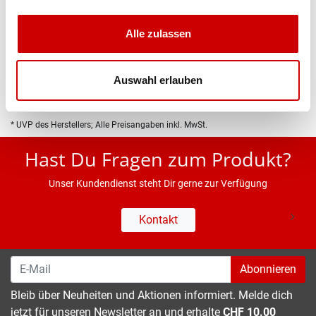
Produktbeschreibung
Alle zulassen
Eigenschaften
Auswahl erlauben
* UVP des Herstellers; Alle Preisangaben inkl. MwSt.
Hast Du Fragen zum Produkt?
Unser Kundendienst steht Dir gerne zur Verfügung
Kontakt
Abonnieren
Bleib über Neuheiten und Aktionen informiert. Melde dich
jetzt für unseren Newsletter an und erhalte
CHF 10.00