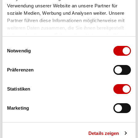
Verwendung unserer Website an unsere Partner für
Farbe
black holmes 2
soziale Medien, Werbung und Analysen weiter. Unsere
Partner führen diese Informationen möglicherweise mit
weiteren Daten zusammen, die Sie ihnen bereitgestellt
haben oder die sie im Rahmen Ihrer Nutzung der Dienste
Grösse
Menge
gesammelt haben.
Einwilligungsauswahl
Notwendig
Verfügbarkeit:
Präferenzen
Wähle eine Variante für die Verfügbarkeitsprüfung
Statistiken
IN DEN WARENKORB
Marketing
Bis 17:00 Uhr bestellen: morgen geliefert - ab CHF 50.00
portofrei
Details zeigen