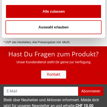
Produktbeschreibung
Alle zulassen
Eigenschaften
Auswahl erlauben
* UVP des Herstellers; Alle Preisangaben inkl. MwSt.
Hast Du Fragen zum Produkt?
Unser Kundendienst steht Dir gerne zur Verfügung
Kontakt
Abonnieren
Bleib über Neuheiten und Aktionen informiert. Melde dich
jetzt für unseren Newsletter an und erhalte
CHF 10.00