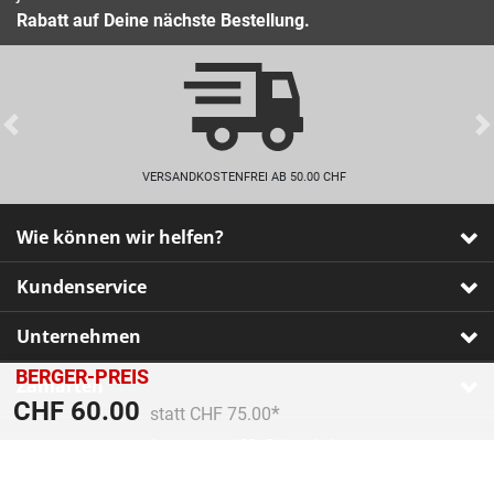
Rabatt auf Deine nächste Bestellung.
Previous
VERSANDKOSTENFREI AB 50.00 CHF
Wie können wir helfen?
Kundenservice
Unternehmen
BERGER-PREIS
Zahlarten
Preis reduziert von
An
CHF 60.00
statt CHF 75.00
Impressum
•
AGB
•
Datenschutz