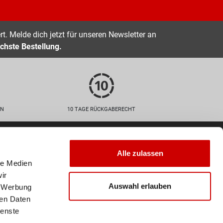
t. Melde dich jetzt für unseren Newsletter an
chste Bestellung.
EN
10 TAGE RÜCKGABERECHT
Zahlarten
Alle zulassen
le Medien
ir
Auswahl erlauben
, Werbung
ren Daten
Versand
ienste
Deine Bestellung wird mit der