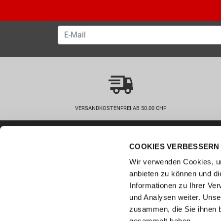
VERSANDKOSTENFREI AB 50.00 CHF
Wie können wir helfen?
Kunde
COOKIES VERBESSERN 
0800 237 437
Hilfe & 
info@bergerschuhe.ch
Wir verwenden Cookies, um
Grössent
Standorte
anbieten zu können und di
Zahlart
Social Media
Informationen zu Ihrer Ve
Retoure
und Analysen weiter. Unse
Facebook
zusammen, die Sie ihnen b
Click & C
Instagram
gesammelt haben.