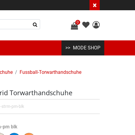
×
0
MODE SHOP
chuhe
Fussball-Torwarthandschuhe
rid Torwarthandschuhe
-strm-pm-blk
m-pm blk