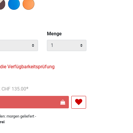
Menge
 die Verfügbarkeitsprüfung
s reduziert von
An
t CHF 135.00
len: morgen geliefert -
rei