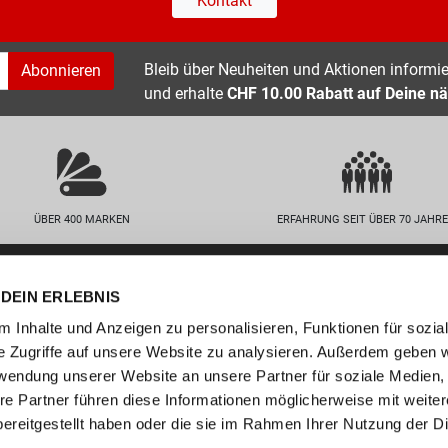
Kontakt
Bleib über Neuheiten und Aktionen informier
Abonnieren
und erhalte
CHF 10.00 Rabatt auf Deine nä
ÜBER 400 MARKEN
ERFAHRUNG SEIT ÜBER 70 JAHR
nservice
Unternehmen
DEIN ERLEBNIS
FAQs
Standorte
 Inhalte und Anzeigen zu personalisieren, Funktionen für sozia
abelle
Job / Karriere
e Zugriffe auf unsere Website zu analysieren. Außerdem geben w
en
Über uns
rwendung unserer Website an unsere Partner für soziale Medien
n
Events
re Partner führen diese Informationen möglicherweise mit weite
ereitgestellt haben oder die sie im Rahmen Ihrer Nutzung der D
ollect