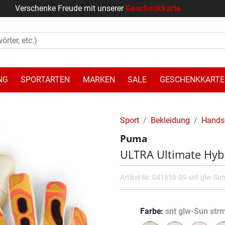
Verschenke Freude mit unserer
Geschenkkarte
NG
SPORTARTEN
MARKEN
SALE
GESCHENKKARTE
Sport
Bekleidung
Hands
Puma
ULTRA Ultimate Hyb
Artikel-Nr.
041858-09-snt-glw-Sun
Farbe
snt glw-Sun str