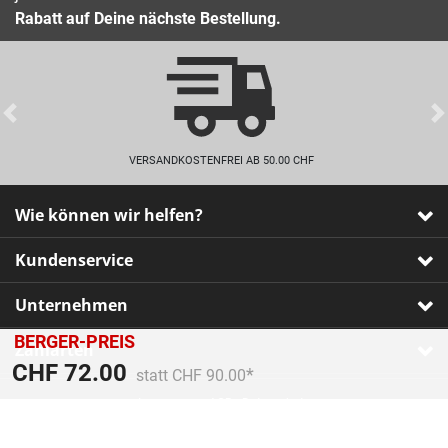
Rabatt auf Deine nächste Bestellung.
Previous
VERSANDKOSTENFREI AB 50.00 CHF
Wie können wir helfen?
Kundenservice
Unternehmen
BERGER-PREIS
Zahlarten
Preis reduziert von
An
CHF 72.00
statt CHF 90.00
Impressum
•
AGB
•
Datenschutz