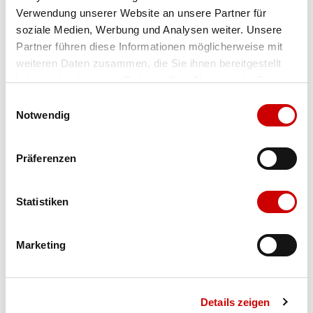
Verwendung unserer Website an unsere Partner für
Farbe
red-white
soziale Medien, Werbung und Analysen weiter. Unsere
Partner führen diese Informationen möglicherweise mit
weiteren Daten zusammen, die Sie ihnen bereitgestellt
Ausgewählt
haben oder die sie im Rahmen Ihrer Nutzung der Dienste
Grösse
Menge
gesammelt haben.
Einwilligungsauswahl
Notwendig
Verfügbarkeit:
Präferenzen
Wähle eine Variante für die Verfügbarkeitsprüfung
Statistiken
IN DEN WARENKORB
Marketing
Bis 17:00 Uhr bestellen: morgen geliefert - ab CHF 50.00
portofrei
Details zeigen