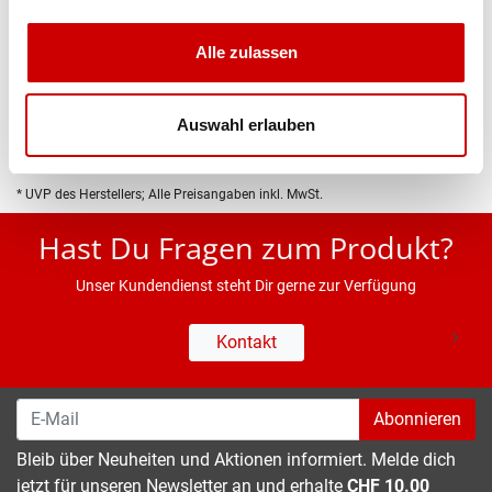
Produktbeschreibung
Alle zulassen
Eigenschaften
Auswahl erlauben
* UVP des Herstellers; Alle Preisangaben inkl. MwSt.
Hast Du Fragen zum Produkt?
Unser Kundendienst steht Dir gerne zur Verfügung
Kontakt
Abonnieren
Bleib über Neuheiten und Aktionen informiert. Melde dich
jetzt für unseren Newsletter an und erhalte
CHF 10.00