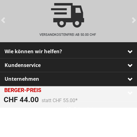
Previous
VERSANDKOSTENFREI AB 50.00 CHF
Wie können wir helfen?
Kundenservice
Unternehmen
BERGER-PREIS
Zahlarten
Preis reduziert von
An
CHF 44.00
statt CHF 55.00
Impressum
•
AGB
•
Datenschutz