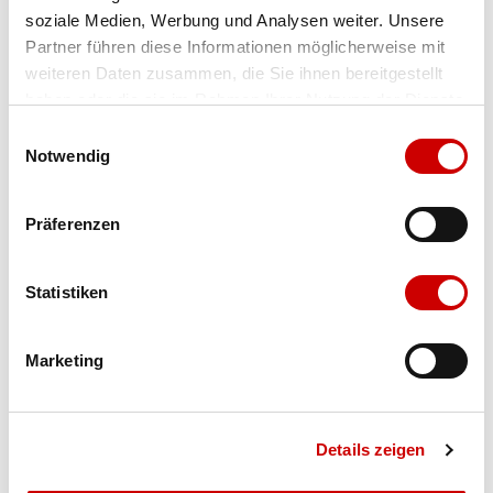
soziale Medien, Werbung und Analysen weiter. Unsere
Farbe
Lapis Lazuli-Sunset Glow
Partner führen diese Informationen möglicherweise mit
weiteren Daten zusammen, die Sie ihnen bereitgestellt
Grösse
Menge
haben oder die sie im Rahmen Ihrer Nutzung der Dienste
gesammelt haben.
Einwilligungsauswahl
Notwendig
Verfügbarkeit:
Wähle eine Variante für die Verfügbarkeitsprüfung
Präferenzen
IN DEN WARENKORB
Statistiken
Bis 17:00 Uhr bestellen: morgen geliefert - ab CHF 50.00
Marketing
portofrei
Details zeigen
Produktbeschreibung