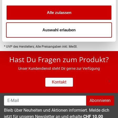
Produktbeschreibung
Alle zulassen
Eigenschaften
Auswahl erlauben
* UVP des Herstellers; Alle Preisangaben inkl. MwSt.
Hast Du Fragen zum Produkt?
Unser Kundendienst steht Dir gerne zur Verfügung
Kontakt
Abonnieren
Bleib über Neuheiten und Aktionen informiert. Melde dich
jetzt für unseren Newsletter an und erhalte
CHF 10.00