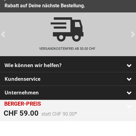
Rabatt auf Deine nächste Bestellung.
Previous
VERSANDKOSTENFREI AB 50.00 CHF
Wie können wir helfen?
Kundenservice
Unternehmen
BERGER-PREIS
Zahlarten
Preis reduziert von
An
CHF 59.00
statt CHF 90.00
Impressum
•
AGB
•
Datenschutz