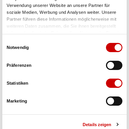
Verwendung unserer Website an unsere Partner für
Farbe
club red-green lagoon
soziale Medien, Werbung und Analysen weiter. Unsere
Partner führen diese Informationen möglicherweise mit
weiteren Daten zusammen, die Sie ihnen bereitgestellt
Ausgewählt
haben oder die sie im Rahmen Ihrer Nutzung der Dienste
Grösse
Menge
gesammelt haben.
Einwilligungsauswahl
Notwendig
Verfügbarkeit:
Präferenzen
Wähle eine Variante für die Verfügbarkeitsprüfung
Statistiken
IN DEN WARENKORB
Marketing
Bis 17:00 Uhr bestellen: morgen geliefert - ab CHF 50.00
portofrei
Details zeigen