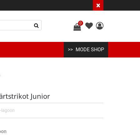
×
0
MODE SHOP
s
rtstrikot Junior
-lagoon
oon