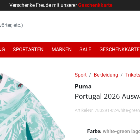
Verschenke Freude mit unserer
Geschenkkarte
NG
SPORTARTEN
MARKEN
SALE
GESCHENKKARTE
Sport
Bekleidung
Trikot
Puma
Portugal 2026 Auswä
Artikel-Nr.
783291-02-white-green
Farbe
white-green lag