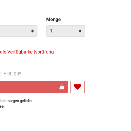
Menge
 die Verfügbarkeitsprüfung
reduziert von
An
 CHF 90.00
len: morgen geliefert -
rei