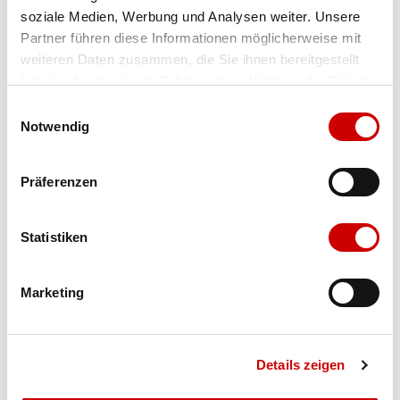
soziale Medien, Werbung und Analysen weiter. Unsere
Farbe
fast red-victory gold
Partner führen diese Informationen möglicherweise mit
weiteren Daten zusammen, die Sie ihnen bereitgestellt
Grösse
Menge
haben oder die sie im Rahmen Ihrer Nutzung der Dienste
gesammelt haben.
Einwilligungsauswahl
Notwendig
Verfügbarkeit:
Wähle eine Variante für die Verfügbarkeitsprüfung
Präferenzen
IN DEN WARENKORB
Statistiken
Bis 17:00 Uhr bestellen: morgen geliefert - ab CHF 50.00
Marketing
portofrei
Details zeigen
Produktbeschreibung