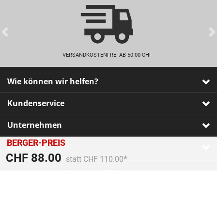
Previous
VERSANDKOSTENFREI AB 50.00 CHF
Wie können wir helfen?
Kundenservice
Unternehmen
BERGER-PREIS
Zahlarten
Preis reduziert von
An
CHF 88.00
statt CHF 110.00
Impressum
•
AGB
•
Datenschutz