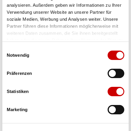
analysieren. Außerdem geben wir Informationen zu Ihrer
Farbe
red
Verwendung unserer Website an unsere Partner für
soziale Medien, Werbung und Analysen weiter. Unsere
Partner führen diese Informationen möglicherweise mit
Ausgewählt
weiteren Daten zusammen, die Sie ihnen bereitgestellt
haben oder die sie im Rahmen Ihrer Nutzung der Dienste
gesammelt haben.
Einwilligungsauswahl
Grösse
Menge
Notwendig
Präferenzen
Verfügbarkeit:
Wähle eine Variante für die Verfügbarkeitsprüfung
Statistiken
IN DEN WARENKORB
Marketing
Bis 17:00 Uhr bestellen: morgen geliefert - ab CHF 50.00
portofrei