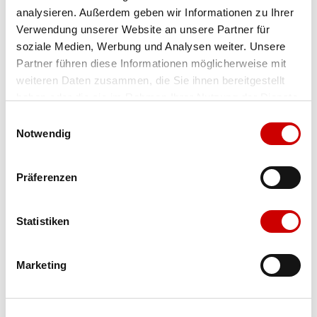
analysieren. Außerdem geben wir Informationen zu Ihrer
Farbe
yellow alert-black-sun struck
Verwendung unserer Website an unsere Partner für
soziale Medien, Werbung und Analysen weiter. Unsere
Partner führen diese Informationen möglicherweise mit
Ausgewählt
weiteren Daten zusammen, die Sie ihnen bereitgestellt
haben oder die sie im Rahmen Ihrer Nutzung der Dienste
gesammelt haben.
Einwilligungsauswahl
Grösse
Menge
Notwendig
Präferenzen
Verfügbarkeit:
Wähle eine Variante für die Verfügbarkeitsprüfung
Statistiken
IN DEN WARENKORB
Marketing
Bis 17:00 Uhr bestellen: morgen geliefert - ab CHF 50.00
portofrei