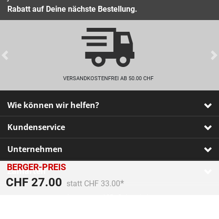
Rabatt auf Deine nächste Bestellung.
Previous
VERSANDKOSTENFREI AB 50.00 CHF
Wie können wir helfen?
Kundenservice
Unternehmen
BERGER-PREIS
Zahlarten
Preis reduziert von
An
CHF 27.00
statt CHF 33.00
Impressum
•
AGB
•
Datenschutz