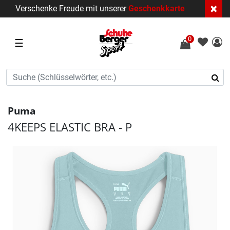
×
Verschenke Freude mit unserer
Geschenkkarte
0
☰
Puma
4KEEPS ELASTIC BRA - P