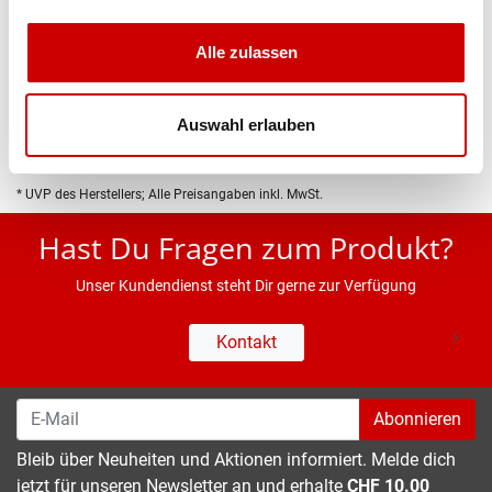
Produktbeschreibung
Alle zulassen
Eigenschaften
Auswahl erlauben
* UVP des Herstellers; Alle Preisangaben inkl. MwSt.
Hast Du Fragen zum Produkt?
Unser Kundendienst steht Dir gerne zur Verfügung
Kontakt
Abonnieren
Bleib über Neuheiten und Aktionen informiert. Melde dich
jetzt für unseren Newsletter an und erhalte
CHF 10.00