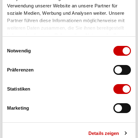
Verwendung unserer Website an unsere Partner für
Farbe
fresh water
soziale Medien, Werbung und Analysen weiter. Unsere
Partner führen diese Informationen möglicherweise mit
weiteren Daten zusammen, die Sie ihnen bereitgestellt
Ausgewählt
haben oder die sie im Rahmen Ihrer Nutzung der Dienste
Grösse
Menge
gesammelt haben.
Einwilligungsauswahl
Notwendig
Verfügbarkeit:
Präferenzen
Wähle eine Variante für die Verfügbarkeitsprüfung
Statistiken
IN DEN WARENKORB
Marketing
Bis 17:00 Uhr bestellen: morgen geliefert - ab CHF 50.00
portofrei
Details zeigen