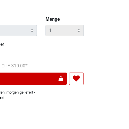
Menge
er
s reduziert von
An
t CHF 310.00
len: morgen geliefert -
rei