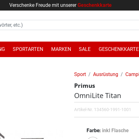
Verschenke Freude mit unserer
Geschenkkarte
NG
SPORTARTEN
MARKEN
SALE
GESCHENKKARTE
Sport
Ausrüstung
Campi
Primus
OmniLite Titan
Artikel-Nr.
134560-1991-1001
Farbe
inkl Flasche