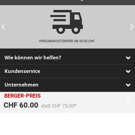
Previous
VERSANDKOSTENFREI AB 50.00 CHF
Wie können wir helfen?
Kundenservice
Unternehmen
BERGER-PREIS
Zahlarten
Preis reduziert von
An
CHF 60.00
statt CHF 75.00
Impressum
•
AGB
•
Datenschutz