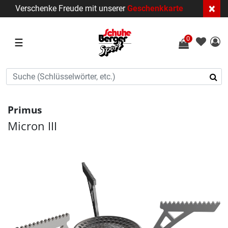
×
Verschenke Freude mit unserer
Geschenkkarte
0
☰
Primus
Micron III