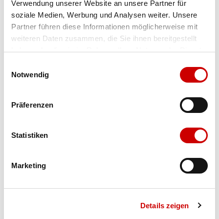
Verwendung unserer Website an unsere Partner für
soziale Medien, Werbung und Analysen weiter. Unsere
Farbe
alu
Partner führen diese Informationen möglicherweise mit
weiteren Daten zusammen, die Sie ihnen bereitgestellt
haben oder die sie im Rahmen Ihrer Nutzung der Dienste
Ausgewählt
gesammelt haben.
Grösse
Menge
Einwilligungsauswahl
Notwendig
Verfügbarkeit:
Auf Lager
Präferenzen
IN DEN WARENKORB
Statistiken
Marketing
Bis 17:00 Uhr bestellen: morgen geliefert - ab CHF 50.00
portofrei
Details zeigen