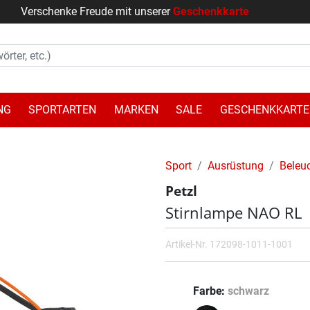
Verschenke Freude mit unserer
Geschenkkarte
NG
SPORTARTEN
MARKEN
SALE
GESCHENKKARTE
Sport
Ausrüstung
Beleu
Petzl
Stirnlampe NAO RL
Artikel-Nr.
172098-1011-1001
Farbe
schwarz