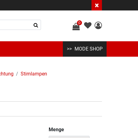
×
0
MODE SHOP
chtung
Stirnlampen
Menge