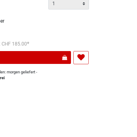
er
s reduziert von
An
t CHF 185.00
len: morgen geliefert -
rei