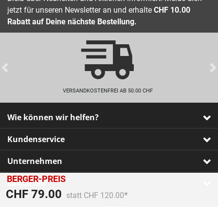
jetzt für unseren Newsletter an und erhalte
CHF 10.00
Rabatt auf Deine nächste Bestellung.
Previous
VERSANDKOSTENFREI AB 50.00 CHF
Wie können wir helfen?
Kundenservice
Unternehmen
BERGER-PREIS
Zahlarten
Preis reduziert von
An
CHF 79.00
statt CHF 120.00
Impressum
•
AGB
•
Datenschutz