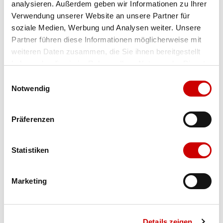
analysieren. Außerdem geben wir Informationen zu Ihrer
Verwendung unserer Website an unsere Partner für
soziale Medien, Werbung und Analysen weiter. Unsere
Farbe
white/lt iron ore/binary blue
Partner führen diese Informationen möglicherweise mit
weiteren Daten zusammen, die Sie ihnen bereitgestellt
haben oder die sie im Rahmen Ihrer Nutzung der Dienste
Ausgewählt
gesammelt haben.
Grösse
Menge
Einwilligungsauswahl
Notwendig
Präferenzen
Verfügbarkeit:
Wähle eine Variante für die Verfügbarkeitsprüfung
Statistiken
IN DEN WARENKORB
Marketing
Bis 17:00 Uhr bestellen: morgen geliefert - ab CHF 50.00
portofrei
Details zeigen