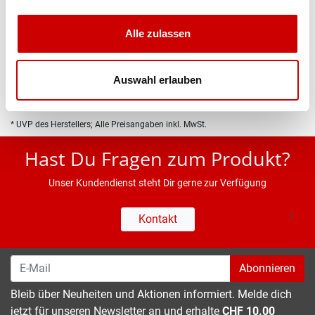
Produktbeschreibung
Alle zulassen
Eigenschaften
Auswahl erlauben
* UVP des Herstellers; Alle Preisangaben inkl. MwSt.
Hast Du Fragen zum Produkt?
Unser Kundendienst steht Dir gerne zur Verfügung
Kontakt
Abonnieren
Bleib über Neuheiten und Aktionen informiert. Melde dich
jetzt für unseren Newsletter an und erhalte
CHF 10.00