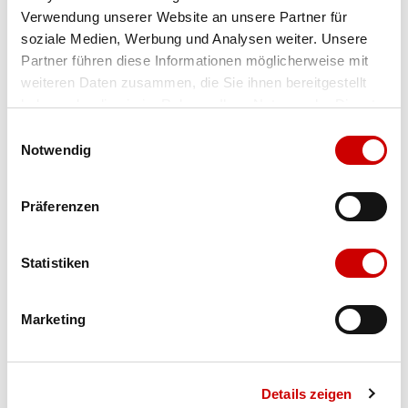
Verwendung unserer Website an unsere Partner für
Farbe
black/white
soziale Medien, Werbung und Analysen weiter. Unsere
Partner führen diese Informationen möglicherweise mit
weiteren Daten zusammen, die Sie ihnen bereitgestellt
Ausgewählt
haben oder die sie im Rahmen Ihrer Nutzung der Dienste
Grösse
Menge
gesammelt haben.
Einwilligungsauswahl
Notwendig
Verfügbarkeit:
Präferenzen
Wähle eine Variante für die Verfügbarkeitsprüfung
Statistiken
IN DEN WARENKORB
Marketing
Bis 17:00 Uhr bestellen: morgen geliefert - ab CHF 50.00
portofrei
Details zeigen