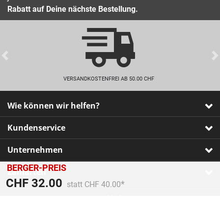
Rabatt auf Deine nächste Bestellung.
Previous
VERSANDKOSTENFREI AB 50.00 CHF
Wie können wir helfen?
Kundenservice
Unternehmen
BERGER-PREIS
Zahlarten
Preis reduziert von
An
CHF 32.00
statt CHF 40.00
Impressum
•
AGB
•
Datenschutz